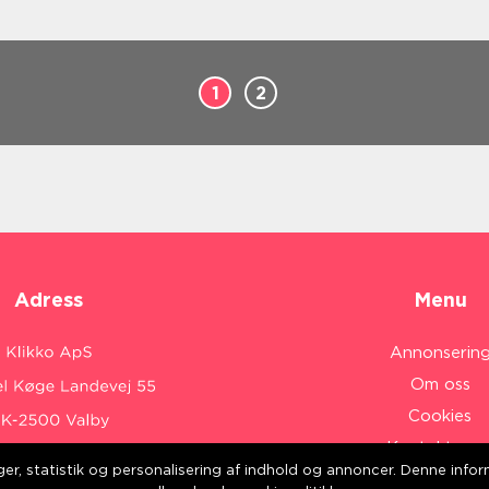
1
2
Adress
Menu
Annonserin
Om oss
Cookies
Kontakta os
inger, statistik og personalisering af indhold og annoncer. Denne inf
Sitemap
:
www.klikko.dk/