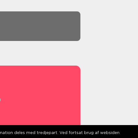
g
s
ormation deles med tredjepart. Ved fortsat brug af websiden