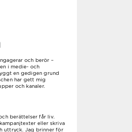
m
engagerar och berör –
men i medie- och
 byggt en gedigen grund
schen har gett mig
upper och kanaler.
ch berättelser får liv.
ampanjtexter eller skriva
ch uttryck. Jag brinner för