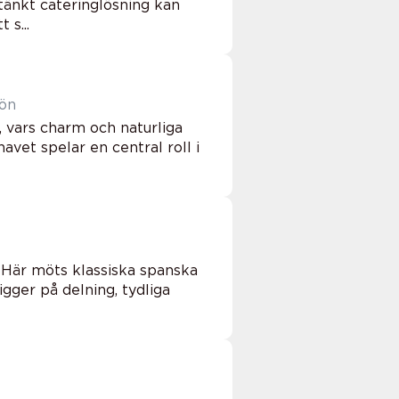
tänkt cateringlösning kan
 s...
jön
, vars charm och naturliga
avet spelar en central roll i
 Här möts klassiska spanska
gger på delning, tydliga