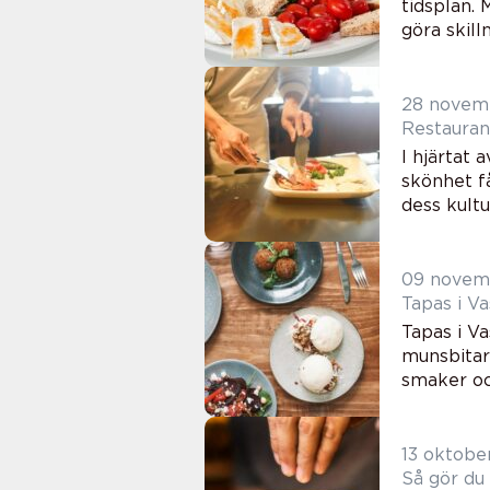
tidsplan.
göra skil
28 novem
Restauran
I hjärtat 
skönhet få
dess kultur
09 novem
Tapas i V
Tapas i V
munsbitar
smaker och
13 oktobe
Så gör du 