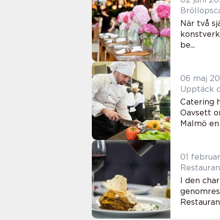
Bröllopsc
När två sj
konstverk
be...
06 maj 2
Upptäck c
Catering 
Oavsett o
Malmö en 
01 februa
Restauran
I den cha
genomresa,
Restauran