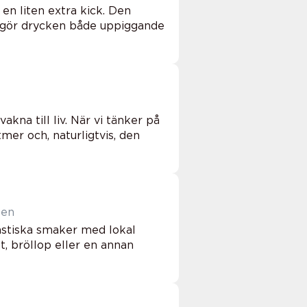
 en liten extra kick. Den
m gör drycken både uppiggande
kna till liv. När vi tänker på
tmer och, naturligtvis, den
len
astiska smaker med lokal
, bröllop eller en annan