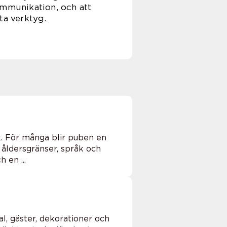
ommunikation, och att
a verktyg.
k. För många blir puben en
åldersgränser, språk och
 en ...
l, gäster, dekorationer och