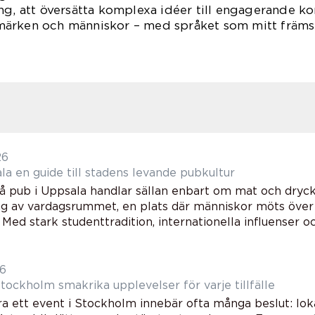
ng, att översätta komplexa idéer till engagerande k
ärken och människor – med språket som mitt främst
26
Pub uppsala en guide till stadens levande pubkultur
på pub i Uppsala handlar sällan enbart om mat och dryc
ng av vardagsrummet, en plats där människor möts över 
Med stark studenttradition, internationella influenser och
26
Catering stockholm smakrika upplevelser för varje tillfälle
a ett event i Stockholm innebär ofta många beslut: loka