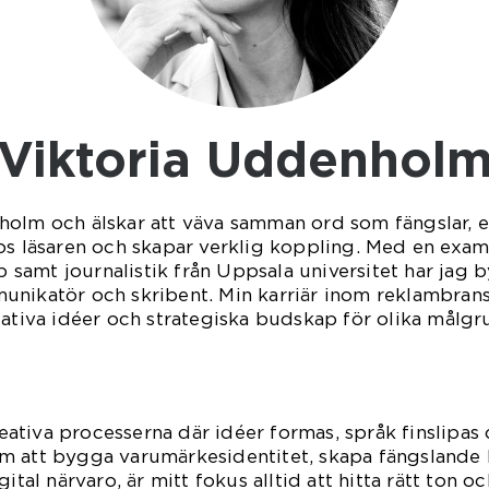
Viktoria Uddenhol
holm och älskar att väva samman ord som fängslar, 
os läsaren och skapar verklig koppling. Med en exa
samt journalistik från Uppsala universitet har jag
unikatör och skribent. Min karriär inom reklambran
eativa idéer och strategiska budskap för olika målgr
reativa processerna där idéer formas, språk finslipas o
m att bygga varumärkesidentitet, skapa fängslande k
ital närvaro, är mitt fokus alltid att hitta rätt ton o