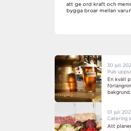
att ge ord kraft och meni
bygga broar mellan varum
30 juli 20
En kväll 
förlängni
bakgrund. 
01 juli 20
Att planer