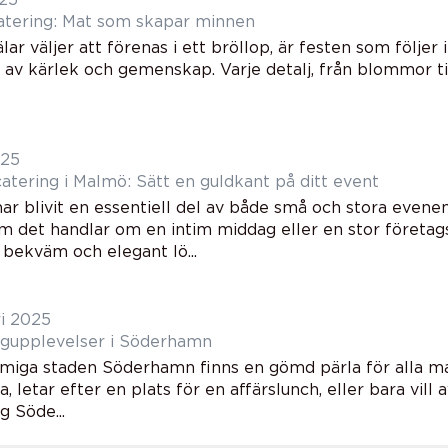
atering: Mat som skapar minnen
älar väljer att förenas i ett bröllop, är festen som följer 
 av kärlek och gemenskap. Varje detalj, från blommor til
025
atering i Malmö: Sätt en guldkant på ditt event
har blivit en essentiell del av både små och stora even
m det handlar om en intim middag eller en stor företags
bekväm och elegant lö...
ri 2025
gupplevelser i Söderhamn
rmiga staden Söderhamn finns en gömd pärla för alla ma
 letar efter en plats för en affärslunch, eller bara vill
g Söde...