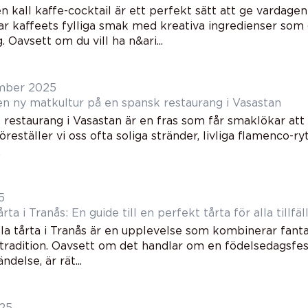
n kall kaffe-cocktail är ett perfekt sätt att ge vardagen
r kaffeets fylliga smak med kreativa ingredienser so
g. Oavsett om du vill ha n&ari...
mber 2025
en ny matkultur på en spansk restaurang i Vasastan
restaurang i Vasastan är en fras som får smaklökar att va
öreställer vi oss ofta soliga stränder, livliga flamenco-ry
.
5
rta i Tranås: En guide till en perfekt tårta för alla tillfäl
lla tårta i Tranås är en upplevelse som kombinerar fant
tradition. Oavsett om det handlar om en födelsedagsfest
ndelse, är rät...
025