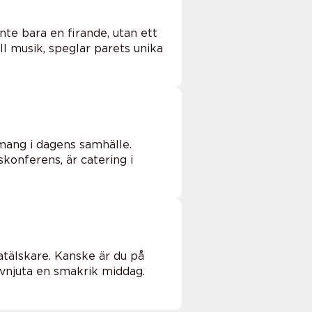
inte bara en firande, utan ett
l musik, speglar parets unika
emang i dagens samhälle.
konferens, är catering i
tälskare. Kanske är du på
 avnjuta en smakrik middag.