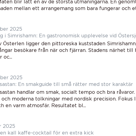
 Maten blir lätt en av de största utmaningarna. En genom
lnaden mellan ett arrangemang som bara fungerar och ett
ber 2025
g i Simrishamn: En gastronomisk upplevelse vid Östers
av Österlen ligger den pittoreska kuststaden Simrishamn
ngar besökare från när och fjärran. Stadens närhet till h
 oc...
ber 2025
asastan: En smakguide till små rätter med stor karaktär
asastan handlar om smak, socialt tempo och bra råvaror.
 och moderna tolkningar med nordisk precision. Fokus li
 en varm atmosfär. Resultatet bl...
r 2025
en kall kaffe-cocktail för en extra kick