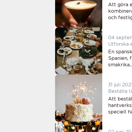
Att göra e
kombinera
och festli
04 septe
Utforska 
En spansk 
Spanien, f
smakrika..
31 juli 202
Beställa tå
Att bestä
hantverks
speciell hä
02 juni 2