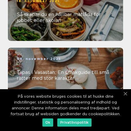
18. november 2025
Så skapar du en hållbar matlåda för
jobbet eller skolan
09. november 2025
Tapas i Vasastan: En smakguide till små
rätter med stor karaktär
På vores website bruges cookies til at huske dine
indstillinger, statistik og personalisering af indhold og
annoncer. Denne information deles med tredjepart. Ved
fortsat brug af websiden godkender du cookiepolitikken.
01. november 2025
Ok
Privatlivspolitik
Catering i Mölndal: För ett lyckat event