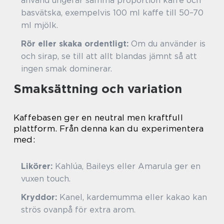
använd ungefär samma proportion kaffe och
basvätska, exempelvis 100 ml kaffe till 50–70
ml mjölk.
Rör eller skaka ordentligt:
Om du använder is
och sirap, se till att allt blandas jämnt så att
ingen smak dominerar.
Smaksättning och variation
Kaffebasen ger en neutral men kraftfull
plattform. Från denna kan du experimentera
med:
Likörer:
Kahlúa, Baileys eller Amarula ger en
vuxen touch.
Kryddor:
Kanel, kardemumma eller kakao kan
strös ovanpå för extra arom.