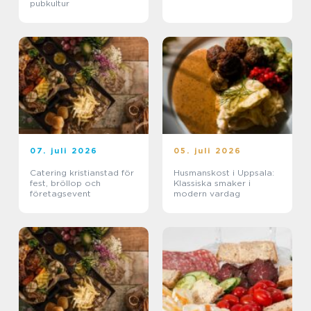
pubkultur
07. juli 2026
05. juli 2026
Catering kristianstad för
Husmanskost i Uppsala:
fest, bröllop och
Klassiska smaker i
företagsevent
modern vardag