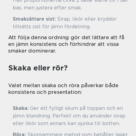
Håll proportionerna cirka 2 delar kaffe till 1 del
bas, men justera efter smak.
Smaksättare sist:
Sirap, likör eller kryddor
tillsätts sist för jämn fördelning.
Att följa denna ordning gör det lättare att få
en jämn konsistens och förhindrar att vissa
smaker dominerar.
Skaka eller rör?
Valet mellan skaka och röra påverkar både
konsistens och presentation:
Skaka:
Ger ett fylligt skum på toppen och en
jämn blandning. Perfekt om du använder sirap
eller likör som annars kan sjunka till botten.
Röra:
Skonsammare metod som behåller lager