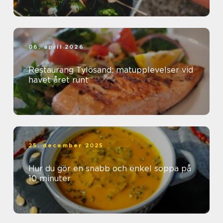
06. april 2026
Restaurang Tylösand: matupplevelser vid
havet året runt
25. december 2025
Hur du gör en snabb och enkel soppa på
10 minuter