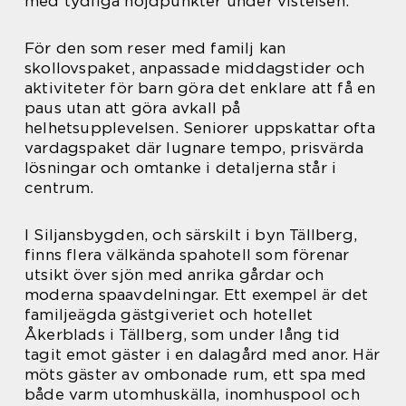
med tydliga höjdpunkter under vistelsen.
För den som reser med familj kan
skollovspaket, anpassade middagstider och
aktiviteter för barn göra det enklare att få en
paus utan att göra avkall på
helhetsupplevelsen. Seniorer uppskattar ofta
vardagspaket där lugnare tempo, prisvärda
lösningar och omtanke i detaljerna står i
centrum.
I Siljansbygden, och särskilt i byn Tällberg,
finns flera välkända spahotell som förenar
utsikt över sjön med anrika gårdar och
moderna spaavdelningar. Ett exempel är det
familjeägda gästgiveriet och hotellet
Åkerblads i Tällberg, som under lång tid
tagit emot gäster i en dalagård med anor. Här
möts gäster av ombonade rum, ett spa med
både varm utomhuskälla, inomhuspool och