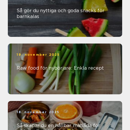
Så gör du nyttiga och goda snacks för
barnkalas
19. november 2025
Raw food för nybörjare: Enkla recept
18. november 2025
Så skapar du en hållbar matlåda för