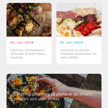
02. juli 2026
01. juli 2026
Catering i kristinehamn
Catering stockholm
så lyckas du med nästa
smakrika upplevelser för
bjudning
varje tillfälle
11. juni 2026
Catering göteborg så planerar du smart,
prisvärt och utan stress