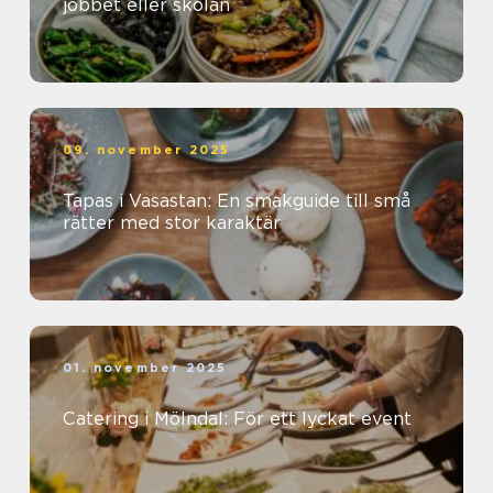
jobbet eller skolan
09. november 2025
Tapas i Vasastan: En smakguide till små
rätter med stor karaktär
01. november 2025
Catering i Mölndal: För ett lyckat event