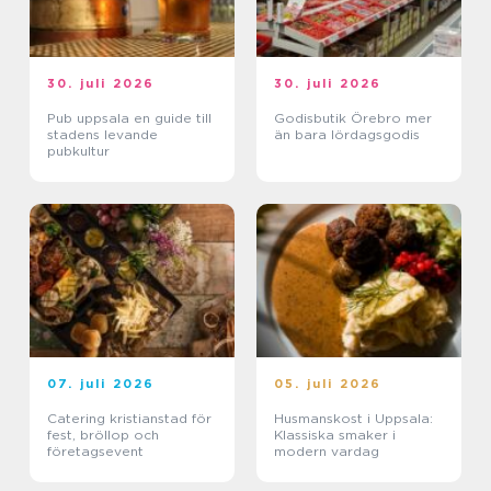
30. juli 2026
30. juli 2026
Pub uppsala en guide till
Godisbutik Örebro mer
stadens levande
än bara lördagsgodis
pubkultur
07. juli 2026
05. juli 2026
Catering kristianstad för
Husmanskost i Uppsala:
fest, bröllop och
Klassiska smaker i
företagsevent
modern vardag