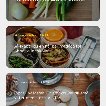
18. november 2025
Så skapar du en hållbar matlåda för
jobbet eller skolan
09. november 2025
Tapas i Vasastan: En smakguide till små
rätter med stor karaktär