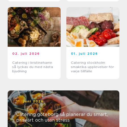
02. juli 2026
01. juli 2026
Catering i kristinehamn
Catering stockholm
så lyckas du med nästa
smakrika upplevelser för
bjudning
varje tillfälle
11. juni 2026
Catering göteborg så planerar du smart,
prisvärt och utan stress