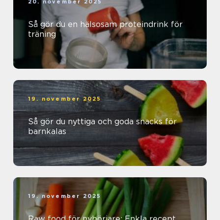
20. november 2025
Så gör du en hälsosam proteindrink för
träning
19. november 2025
Så gör du nyttiga och goda snacks för
barnkalas
19. november 2025
Raw food för nybörjare: Enkla recept