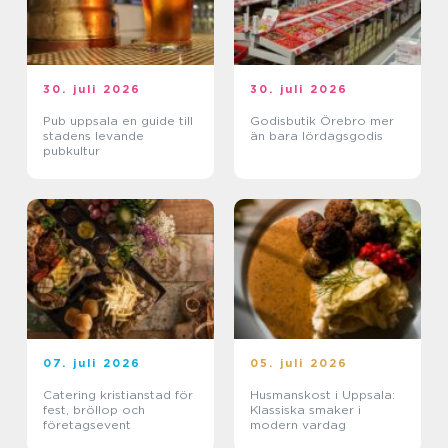
30. juli 2026
30. juli 2026
Pub uppsala en guide till
Godisbutik Örebro mer
stadens levande
än bara lördagsgodis
pubkultur
07. juli 2026
05. juli 2026
Catering kristianstad för
Husmanskost i Uppsala:
fest, bröllop och
Klassiska smaker i
företagsevent
modern vardag