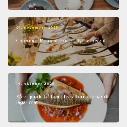
01. november 2025
Catering i Mölndal: För ett lyckat event
16. oktober 2025
Så väljer du hållbara fiskalternativ när du
lagar mat