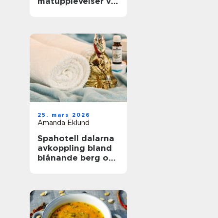
matupplevelser vid
havet året runt
25. mars 2026
Amanda Eklund
Spahotell dalarna
avkoppling bland
blånande berg och
stilla vatten