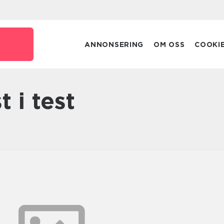
ANNONSERING
OM OSS
COOKI
st i test