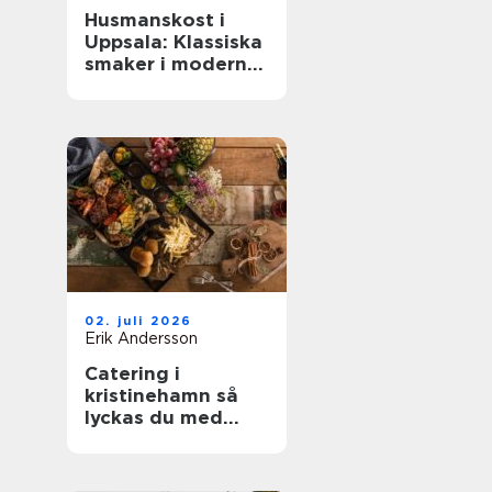
Husmanskost i
Uppsala: Klassiska
smaker i modern
vardag
02. juli 2026
Erik Andersson
Catering i
kristinehamn så
lyckas du med
nästa bjudning