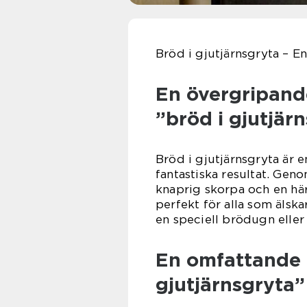
Bröd i gjutjärnsgryta – E
En övergripande
”bröd i gjutjär
Bröd i gjutjärnsgryta är
fantastiska resultat. Gen
knaprig skorpa och en här
perfekt för alla som älska
en speciell brödugn elle
En omfattande 
gjutjärnsgryta”