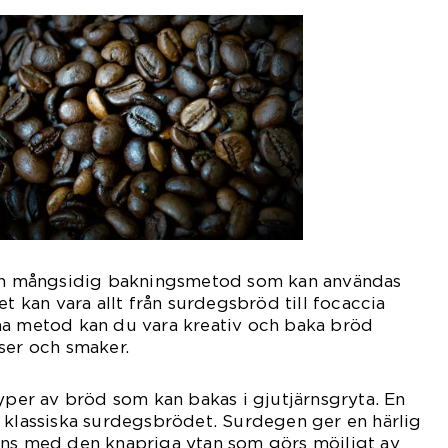
 en mångsidig bakningsmetod som kan användas
et kan vara allt från surdegsbröd till focaccia
na metod kan du vara kreativ och baka bröd
ser och smaker.
typer av bröd som kan bakas i gjutjärnsgryta. En
 klassiska surdegsbrödet. Surdegen ger en härlig
ans med den knapriga ytan som görs möjligt av