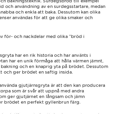
ch bakningsteknik. Surdegsbröd till exempel
tid och användning av en surdegsstartare, medan
snabba och enkla att baka. Dessutom kan olika
enser användas för att ge olika smaker och
v för- och nackdelar med olika ”bröd i
gryta har en rik historia och har använts i
tan har en unik förmåga att hålla värmen jämnt,
mn bakning och en knaprig yta på brödet. Dessutom
t och ger brödet en saftig insida.
använda gjutjärnsgryta är att den kan producera
korpa som är svår att uppnå med andra
om ger gjutjärnet en långsam och jämn
r brödet en perfekt gyllenbrun färg.