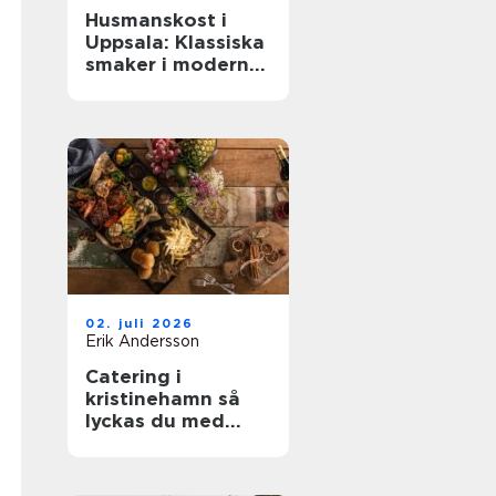
Husmanskost i
Uppsala: Klassiska
smaker i modern
vardag
02. juli 2026
Erik Andersson
Catering i
kristinehamn så
lyckas du med
nästa bjudning