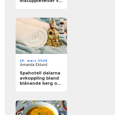
matupplevelser vid
havet året runt
25. mars 2026
Amanda Eklund
Spahotell dalarna
avkoppling bland
blånande berg och
stilla vatten