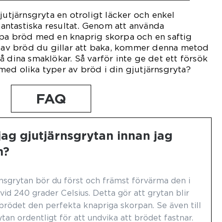
jutjärnsgryta en otroligt läcker och enkel
ntastiska resultat. Genom att använda
apa bröd med en knaprig skorpa och en saftig
p av bröd du gillar att baka, kommer denna metod
å dina smaklökar. Så varför inte ge det ett försök
ed olika typer av bröd i din gjutjärnsgryta?
FAQ
ag gjutjärnsgrytan innan jag
n?
rnsgrytan bör du först och främst förvärma den i
vid 240 grader Celsius. Detta gör att grytan blir
brödet den perfekta knapriga skorpan. Se även till
ytan ordentligt för att undvika att brödet fastnar.