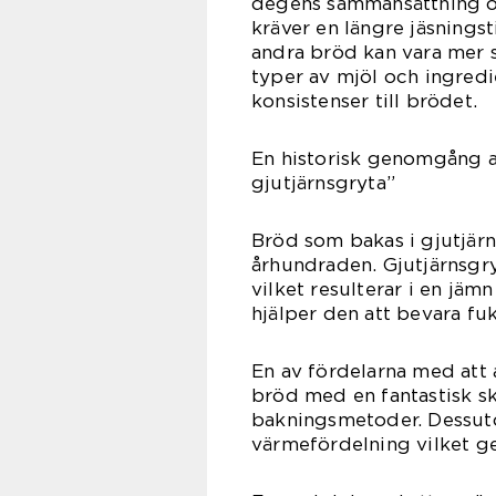
degens sammansättning o
kräver en längre jäsnings
andra bröd kan vara mer 
typer av mjöl och ingredi
konsistenser till brödet.
En historisk genomgång a
gjutjärnsgryta”
Bröd som bakas i gjutjärns
århundraden. Gjutjärnsgry
vilket resulterar i en jä
hjälper den att bevara fuk
En av fördelarna med att 
bröd med en fantastisk s
bakningsmetoder. Dessut
värmefördelning vilket ge