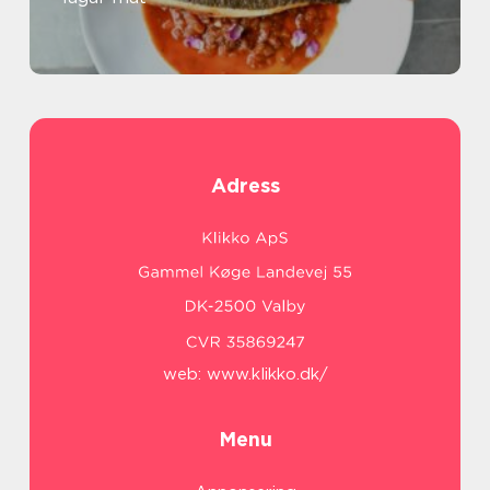
Adress
web:
www.klikko.dk/
Menu