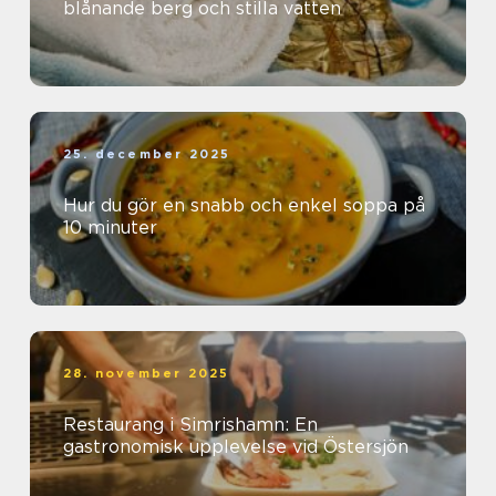
blånande berg och stilla vatten
25. december 2025
Hur du gör en snabb och enkel soppa på
10 minuter
28. november 2025
Restaurang i Simrishamn: En
gastronomisk upplevelse vid Östersjön