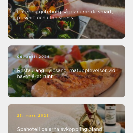
Catering göteborg så planerar du smart,
prisvärt och utan stress
06. april 2026
Restaurang Tylösand: matupplevelser vid
havet året runt
25. mars 2026
Spahotell dalarna avkoppling bland