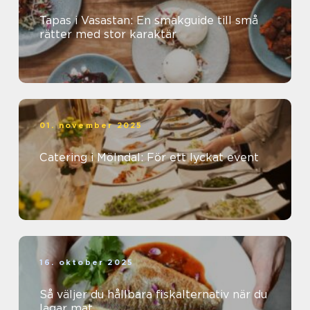
Tapas i Vasastan: En smakguide till små
rätter med stor karaktär
01. november 2025
Catering i Mölndal: För ett lyckat event
16. oktober 2025
Så väljer du hållbara fiskalternativ när du
lagar mat