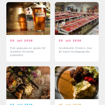
30. juli 2026
30. juli 2026
Pub uppsala en guide till
Godisbutik Örebro mer
stadens levande
än bara lördagsgodis
pubkultur
07. juli 2026
05. juli 2026