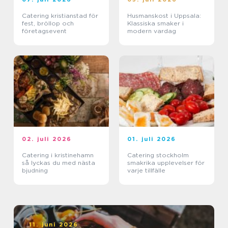
Catering kristianstad för
Husmanskost i Uppsala:
fest, bröllop och
Klassiska smaker i
företagsevent
modern vardag
02. juli 2026
01. juli 2026
Catering i kristinehamn
Catering stockholm
så lyckas du med nästa
smakrika upplevelser för
bjudning
varje tillfälle
11. juni 2026