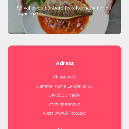
Så väljer du hållbara fiskalternativ när du
lagar mat
Adress
web:
www.klikko.dk/