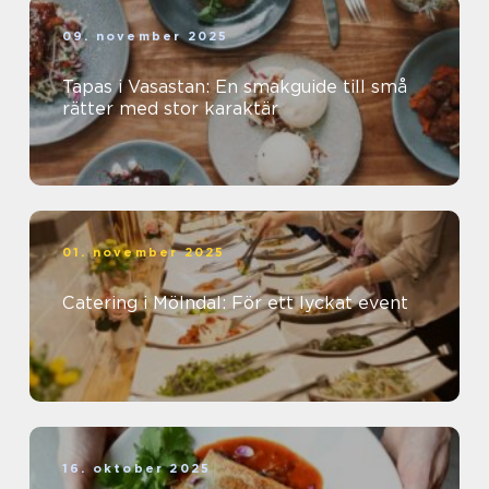
09. november 2025
Tapas i Vasastan: En smakguide till små
rätter med stor karaktär
01. november 2025
Catering i Mölndal: För ett lyckat event
16. oktober 2025