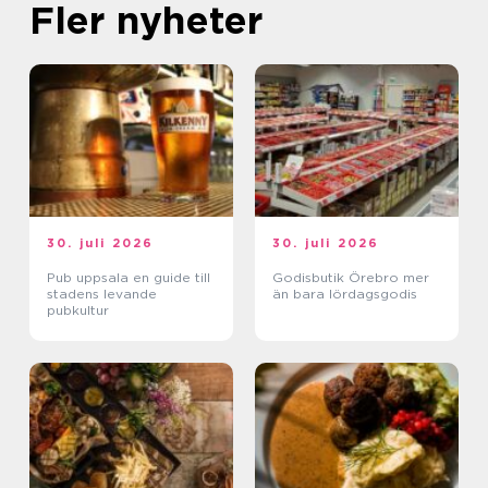
Fler nyheter
30. juli 2026
30. juli 2026
Pub uppsala en guide till
Godisbutik Örebro mer
stadens levande
än bara lördagsgodis
pubkultur