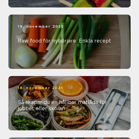
19. november 2025
Raw food för nybörjare: Enkla recept
18. november 2025
Så skapar du en hållbar matlåda för
jobbet eller skolan