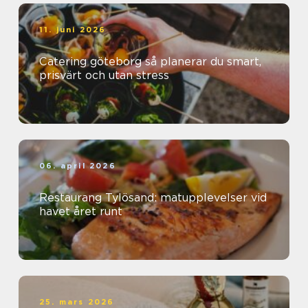
11. juni 2026
Catering göteborg så planerar du smart,
prisvärt och utan stress
06. april 2026
Restaurang Tylösand: matupplevelser vid
havet året runt
25. mars 2026