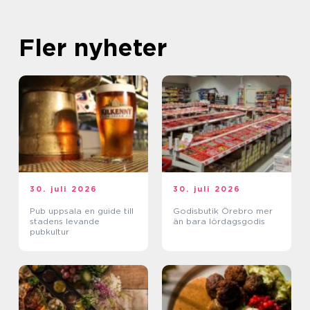
Fler nyheter
30. juli 2026
30. juli 2026
Pub uppsala en guide till
Godisbutik Örebro mer
stadens levande
än bara lördagsgodis
pubkultur