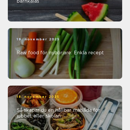
barnkalas
19. november 2025
Raw food för nybörjare: Enkla recept
18. november 2025
Så skapar du en hållbar matlåda för
jobbet eller skolan