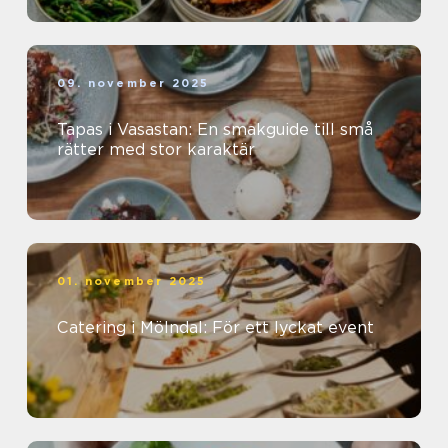
09. november 2025
Tapas i Vasastan: En smakguide till små
rätter med stor karaktär
01. november 2025
Catering i Mölndal: För ett lyckat event