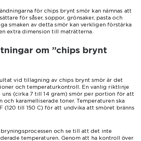
ändningarna för chips brynt smör kan nämnas att
ttare för såser, soppor, grönsaker, pasta och
ötiga smaken av detta smör kan verkligen förstärka
 extra dimension till maträtterna.
ätningar om ”chips brynt
ltat vid tillagning av chips brynt smör är det
tioner och temperaturkontroll. En vanlig riktlinje
5 uns (cirka 7 till 14 gram) smör per portion för att
 och karamelliserade toner. Temperaturen ska
 F (120 till 150 C) för att undvika att smöret bränns
bryningsprocessen och se till att det inte
derade temperaturen. Genom att ha kontroll över