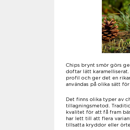
Chips brynt smör görs gen
doftar lätt karamellisera
profil och ger det en rik
användas på olika sätt för 
Det finns olika typer av 
tillagningsmetod. Traditi
kvalitet för att få fram b
har lett till att flera var
tillsatta kryddor eller ör