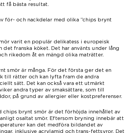
tt få bästa resultat.
v för- och nackdelar med olika ”chips brynt
smör varit en populär delikatess i europeisk
m det franska köket. Det har använts under lång
 och rikedom åt en mängd olika maträtter.
nt smör är många. För det första ger det en
 till rätter och kan lyfta fram de andra
iellt sätt. Det kan också vara ett utmärkt
viker andra typer av smaksättare, som till
dor, på grund av allergier eller kostpreferenser.
 chips brynt smör är det förhöjda innehållet av
anligt osaltat smör. Eftersom bryning innebär att
mperaturer kan det medföra bildandet av
ingar, inklusive acrylamid och trans-fettsyror. Det