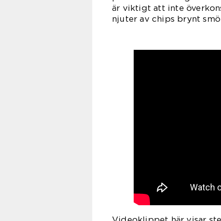
är viktigt att inte överk
njuter av chips brynt smör
Videoklippet här visar st