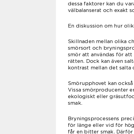
dessa faktorer kan du vara
välbalanserat och exakt s
En diskussion om hur olika
Skillnaden mellan olika c
smörsort och bryningsproc
smör att användas för att 
rätten. Dock kan även sal
kontrast mellan det salta
Smörupphovet kan också p
Vissa smörproducenter er
ekologiskt eller gräsutfo
smak.
Bryningsprocessens preci
för länge eller vid för h
får en bitter smak. Därför 