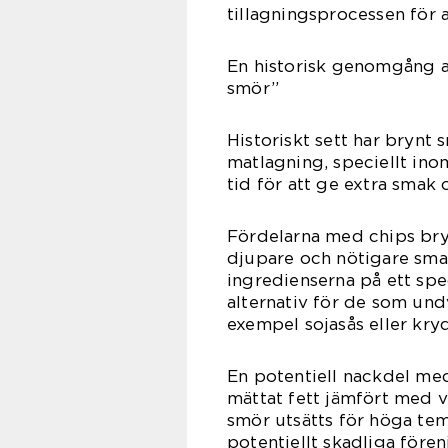
tillagningsprocessen för a
En historisk genomgång a
smör”
Historiskt sett har brynt 
matlagning, speciellt ino
tid för att ge extra smak
Fördelarna med chips bry
djupare och nötigare smak
ingredienserna på ett spec
alternativ för de som und
exempel sojasås eller kryd
En potentiell nackdel med
mättat fett jämfört med v
smör utsätts för höga te
potentiellt skadliga fören