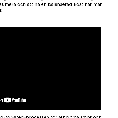
onsumera och att ha en balanserad kost när man
.
eg-för-steg-processen för att bryna smör och