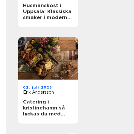
Husmanskost i
Uppsala: Klassiska
smaker i modern
vardag
02. juli 2026
Erik Andersson
Catering i
kristinehamn så
lyckas du med
nästa bjudning