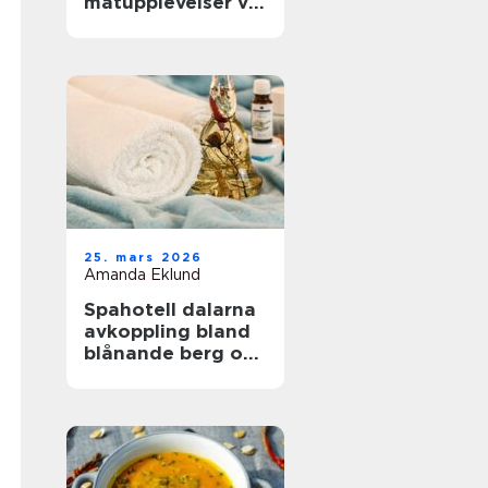
matupplevelser vid
havet året runt
25. mars 2026
Amanda Eklund
Spahotell dalarna
avkoppling bland
blånande berg och
stilla vatten