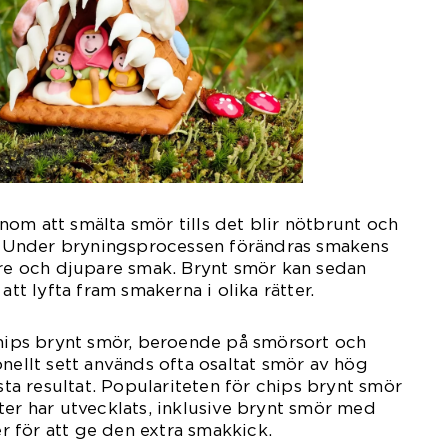
om att smälta smör tills det blir nötbrunt och
t. Under bryningsprocessen förändras smakens
are och djupare smak. Brynt smör kan sedan
att lyfta fram smakerna i olika rätter.
chips brynt smör, beroende på smörsort och
onellt sett används ofta osaltat smör av hög
ästa resultat. Populariteten för chips brynt smör
ianter har utvecklats, inklusive brynt smör med
ter för att ge den extra smakkick.