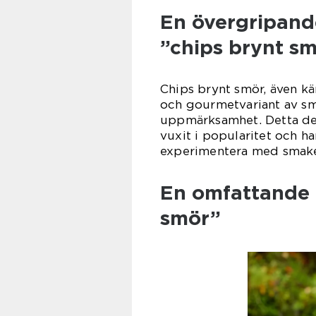
En övergripande
”chips brynt s
Chips brynt smör, även kä
och gourmetvariant av sm
uppmärksamhet. Detta del
vuxit i popularitet och ha
experimentera med smaker
En omfattande 
smör”