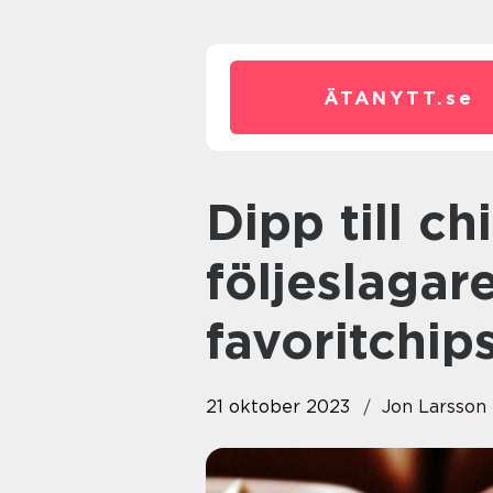
ÄTANYTT.
se
Dipp till chips: En smakrik
följeslagar
favoritchip
21 oktober 2023
Jon Larsson