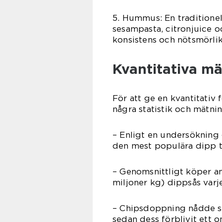
5. Hummus: En traditionel
sesampasta, citronjuice o
konsistens och nötsmörli
Kvantitativa mä
För att ge en kvantitativ f
några statistik och mätni
– Enligt en undersökning
den mest populära dipp til
– Genomsnittligt köper am
miljoner kg) dippsås varje
– Chipsdoppning nådde si
sedan dess förblivit ett 