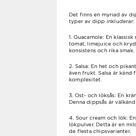
Det finns en myriad av di
typer av dipp inkluderar:
1. Guacamole: En klassisk
tomat, limejuice och kry
konsistens och rika smak.
2. Salsa: En het och pikan
även frukt. Salsa är känd 
komplexitet.
3. Ost- och löksås: En krä
Denna dippsås är välkänd
4. Sour cream och lök: En
lökpulver. Detta är en mi
de flesta chipsvarianter.