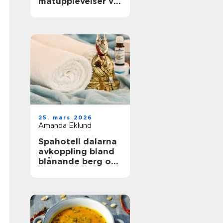
matupplevelser vid
havet året runt
25. mars 2026
Amanda Eklund
Spahotell dalarna
avkoppling bland
blånande berg och
stilla vatten