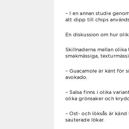
– I en annan studie genom
att dipp till chips använ
En diskussion om hur olika
Skillnaderna mellan olika 
smakmässiga, texturmässig
– Guacamole är känt för s
avokado.
– Salsa finns i olika vari
olika grönsaker och kryd
– Ost- och löksås är känd
sauterade lökar.