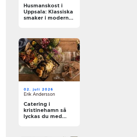
Husmanskost i
Uppsala: Klassiska
smaker i modern
vardag
02. juli 2026
Erik Andersson
Catering i
kristinehamn så
lyckas du med
nästa bjudning