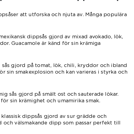
ppsåser att utforska och njuta av. Många populära
 mexikansk dippsås gjord av mixad avokado, lök,
ddor. Guacamole är känd för sin krämiga
t sås gjord på tomat, lök, chili, kryddor och ibland
för sin smakexplosion och kan varieras i styrka och
mig sås gjord på smält ost och sauterade lökar.
 för sin krämighet och umamirika smak.
 klassisk dippsås gjord av sur grädde och
ld och välsmakande dipp som passar perfekt till