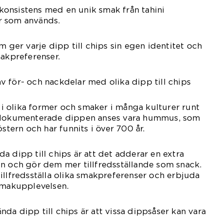
onsistens med en unik smak från tahini
r som används.
m ger varje dipp till chips sin egen identitet och
makpreferenser.
 för- och nackdelar med olika dipp till chips
s i olika former och smaker i många kulturer runt
a dokumenterade dippen anses vara hummus, som
östern och har funnits i över 700 år.
a dipp till chips är att det adderar en extra
n och gör dem mer tillfredsställande som snack.
illfredsställa olika smakpreferenser och erbjuda
smakupplevelsen.
da dipp till chips är att vissa dippsåser kan vara