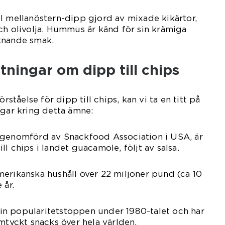
l mellanöstern-dipp gjord av mixade kikärtor,
ch olivolja. Hummus är känd för sin krämiga
knande smak.
tningar om dipp till chips
örståelse för dipp till chips, kan vi ta en titt på
ngar kring detta ämne:
 genomförd av Snackfood Association i USA, är
l chips i landet guacamole, följt av salsa.
erikanska hushåll över 22 miljoner pund (ca 10
 år.
n popularitetstoppen under 1980-talet och har
omtyckt snacks över hela världen.