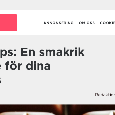
ANNONSERING
OM OSS
COOKI
e för dina
s
Redaktio