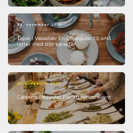
09. november 2025
Tapas i Vasastan: En smakguide till små
rätter med stor karaktär
01. november 2025
Catering i Mölndal: För ett lyckat event