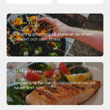
11. juni 2026
Catering göteborg så planerar du smart,
prisvärt och utan stress
06. april 2026
Restaurang Tylösand: matupplevelser vid
havet året runt