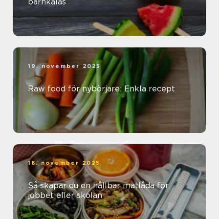
barnkalas
19. november 2025
Raw food för nybörjare: Enkla recept
18. november 2025
Så skapar du en hållbar matlåda för
jobbet eller skolan