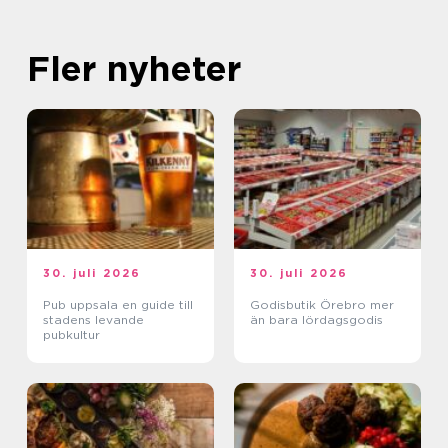
Fler nyheter
30. juli 2026
30. juli 2026
Pub uppsala en guide till
Godisbutik Örebro mer
stadens levande
än bara lördagsgodis
pubkultur