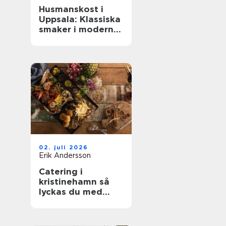
Husmanskost i
Uppsala: Klassiska
smaker i modern
vardag
02. juli 2026
Erik Andersson
Catering i
kristinehamn så
lyckas du med
nästa bjudning