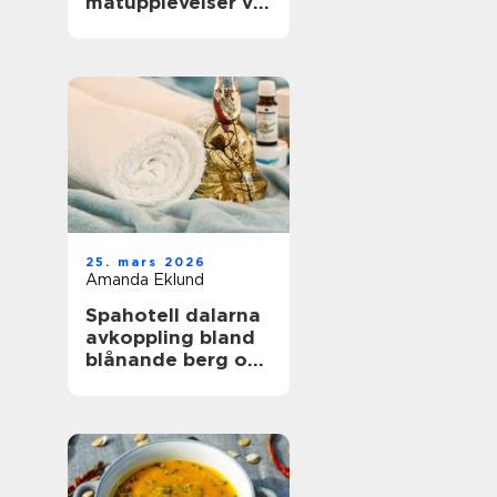
matupplevelser vid
havet året runt
25. mars 2026
Amanda Eklund
Spahotell dalarna
avkoppling bland
blånande berg och
stilla vatten