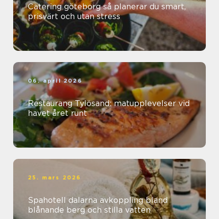
Catering göteborg så planerar du smart,
prisvärt och utan stress
06. april 2026
Restaurang Tylösand: matupplevelser vid
havet året runt
25. mars 2026
Spahotell dalarna avkoppling bland
blånande berg och stilla vatten