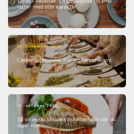
Tapas i Vasastan: En smakguide till små
rätter med stor karaktär
01. november 2025
Catering i Mölndal: För ett lyckat event
16. oktober 2025
Så väljer du hållbara fiskalternativ när du
lagar mat