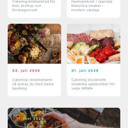
Catering kristianstad för
Husmanskost i Uppsala:
fest, bröllop och
Klassiska smaker i
företagsevent
modern vardag
02. juli 2026
01. juli 2026
Catering i kristinehamn
Catering stockholm
så lyckas du med nästa
smakrika upplevelser för
bjudning
varje tillfälle
11. juni 2026