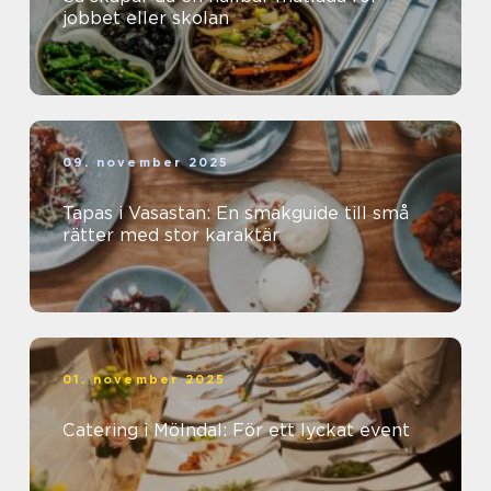
jobbet eller skolan
09. november 2025
Tapas i Vasastan: En smakguide till små
rätter med stor karaktär
01. november 2025
Catering i Mölndal: För ett lyckat event