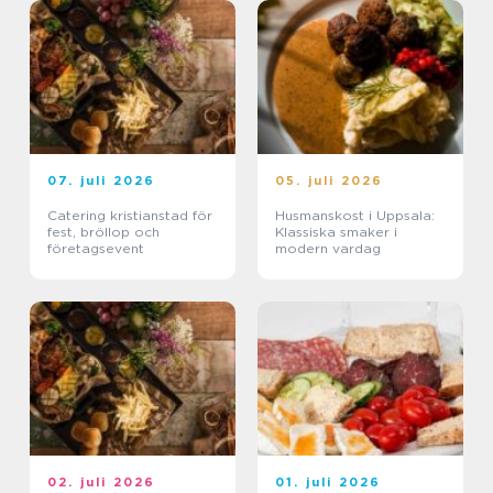
07. juli 2026
05. juli 2026
Catering kristianstad för
Husmanskost i Uppsala:
fest, bröllop och
Klassiska smaker i
företagsevent
modern vardag
02. juli 2026
01. juli 2026