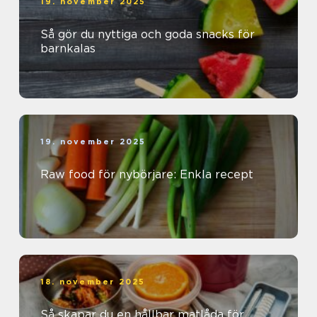
19. november 2025
Så gör du nyttiga och goda snacks för
barnkalas
19. november 2025
Raw food för nybörjare: Enkla recept
18. november 2025
Så skapar du en hållbar matlåda för