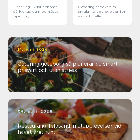
Catering i kristinehamn
Catering stockholm
så lyckas du med nästa
smakrika upplevelser för
bjudning
varje tillfälle
11. juni 2026
Catering göteborg så planerar du smart,
prisvärt och utan stress
06. april 2026
Restaurang Tylösand: matupplevelser vid
havet året runt