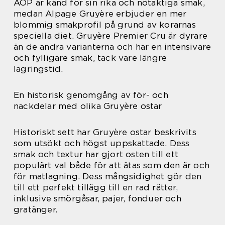
AOP är känd för sin rika och nötaktiga smak,
medan Alpage Gruyère erbjuder en mer
blommig smakprofil på grund av korarnas
speciella diet. Gruyère Premier Cru är dyrare
än de andra varianterna och har en intensivare
och fylligare smak, tack vare längre
lagringstid.
En historisk genomgång av för- och
nackdelar med olika Gruyère ostar
Historiskt sett har Gruyère ostar beskrivits
som utsökt och högst uppskattade. Dess
smak och textur har gjort osten till ett
populärt val både för att ätas som den är och
för matlagning. Dess mångsidighet gör den
till ett perfekt tillägg till en rad rätter,
inklusive smörgåsar, pajer, fonduer och
gratänger.