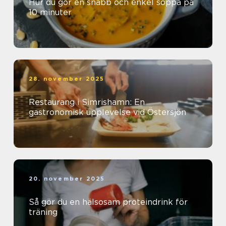
Hur du gör en snabb och enkel soppa på
10 minuter
28. november 2025
Restaurang i Simrishamn: En
gastronomisk upplevelse vid Östersjön
20. november 2025
Så gör du en hälsosam proteindrink för
träning