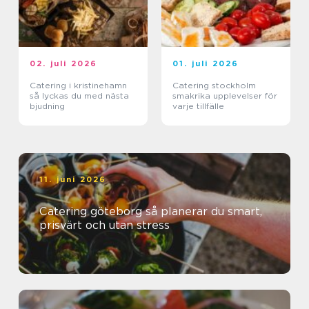
02. juli 2026
01. juli 2026
Catering i kristinehamn
Catering stockholm
så lyckas du med nästa
smakrika upplevelser för
bjudning
varje tillfälle
11. juni 2026
Catering göteborg så planerar du smart,
prisvärt och utan stress