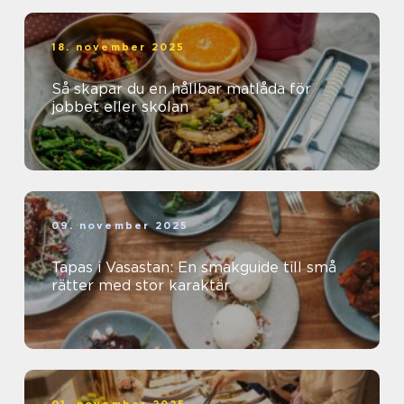
18. november 2025
Så skapar du en hållbar matlåda för
jobbet eller skolan
09. november 2025
Tapas i Vasastan: En smakguide till små
rätter med stor karaktär