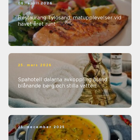
06. april 2026
Restaurang Tylösand: matupplevelser vid
havet året runt
25. mars 2026
Spahotell dalarna avkoppling bland
blånande berg och stilla vatten
25. december 2025