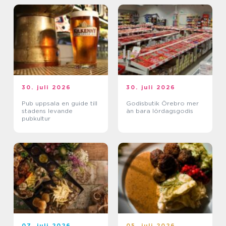
30. juli 2026
30. juli 2026
Pub uppsala en guide till
Godisbutik Örebro mer
stadens levande
än bara lördagsgodis
pubkultur
07. juli 2026
05. juli 2026