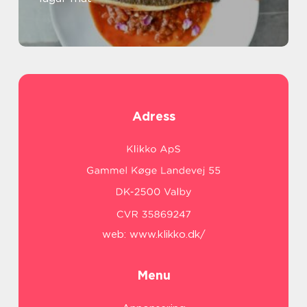
Adress
web:
www.klikko.dk/
Menu