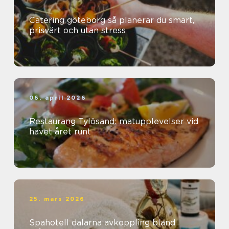
Catering göteborg så planerar du smart,
prisvärt och utan stress
06. april 2026
Restaurang Tylösand: matupplevelser vid
havet året runt
25. mars 2026
Spahotell dalarna avkoppling bland