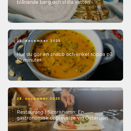
blånande berg och stilla vatten
25. december 2025
Hur du gör en snabb och enkel soppa på
10 minuter
28. november 2025
Restaurang i Simrishamn: En
gastronomisk upplevelse vid Östersjön