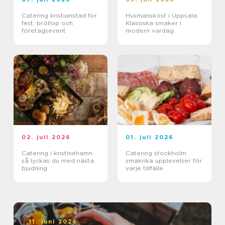
Catering kristianstad för
Husmanskost i Uppsala:
fest, bröllop och
Klassiska smaker i
företagsevent
modern vardag
02. juli 2026
01. juli 2026
Catering i kristinehamn
Catering stockholm
så lyckas du med nästa
smakrika upplevelser för
bjudning
varje tillfälle
11. juni 2026