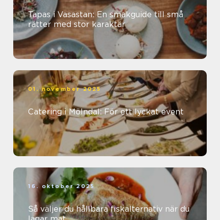
Tapas i Vasastan: En smakguide till små
rätter med stor karaktär
01. november 2025
Catering i Mölndal: För ett lyckat event
16. oktober 2025
Så väljer du hållbara fiskalternativ när du
lagar mat