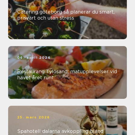
Catering göteborg så planerar du smart,
prisvärt och utan stress
06. april 2026
Restaurang Tylösand: matupplevelser vid
havet året runt
25. mars 2026
Spahotell dalarna avkoppling bland