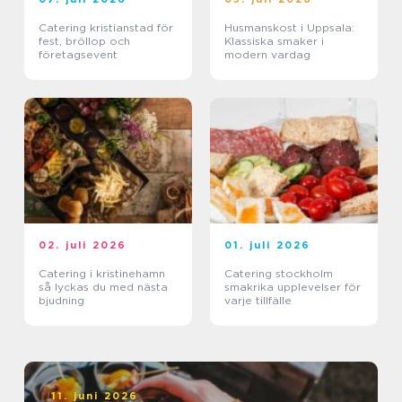
Catering kristianstad för
Husmanskost i Uppsala:
fest, bröllop och
Klassiska smaker i
företagsevent
modern vardag
02. juli 2026
01. juli 2026
Catering i kristinehamn
Catering stockholm
så lyckas du med nästa
smakrika upplevelser för
bjudning
varje tillfälle
11. juni 2026