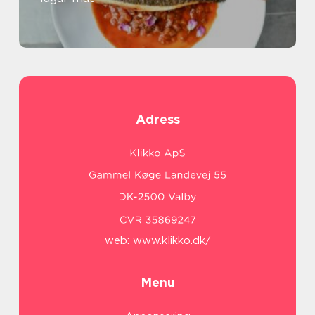
Adress
web:
www.klikko.dk/
Menu