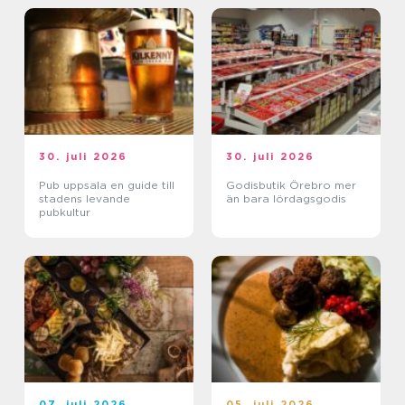
30. juli 2026
30. juli 2026
Pub uppsala en guide till
Godisbutik Örebro mer
stadens levande
än bara lördagsgodis
pubkultur
07. juli 2026
05. juli 2026