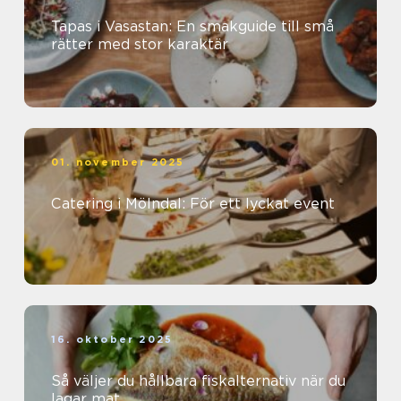
Tapas i Vasastan: En smakguide till små
rätter med stor karaktär
01. november 2025
Catering i Mölndal: För ett lyckat event
16. oktober 2025
Så väljer du hållbara fiskalternativ när du
lagar mat