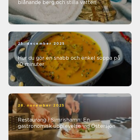
blånande berg och stilla vatten
25. december 2025
Hur du gör en snabb och enkel soppa på
10 minuter
28. november 2025
Restaurang i Simrishamn: En
gastronomisk upplevelse vid Östersjön