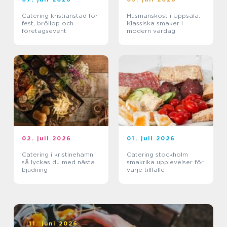
Catering kristianstad för
Husmanskost i Uppsala:
fest, bröllop och
Klassiska smaker i
företagsevent
modern vardag
02. juli 2026
01. juli 2026
Catering i kristinehamn
Catering stockholm
så lyckas du med nästa
smakrika upplevelser för
bjudning
varje tillfälle
11. juni 2026