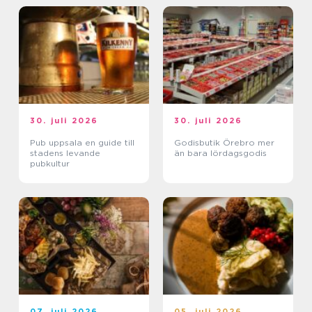
30. juli 2026
30. juli 2026
Pub uppsala en guide till
Godisbutik Örebro mer
stadens levande
än bara lördagsgodis
pubkultur
07. juli 2026
05. juli 2026