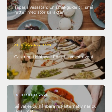
Tapas i Vasastan: En smakguide till små
rätter med stor karaktär
01. november 2025
Catering i Mölndal: För ett lyckat event
16. oktober 2025
Så väljer du hållbara fiskalternativ när du
lagar mat