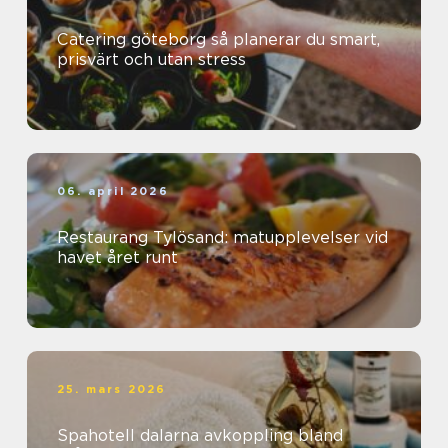
Catering göteborg så planerar du smart,
prisvärt och utan stress
06. april 2026
Restaurang Tylösand: matupplevelser vid
havet året runt
25. mars 2026
Spahotell dalarna avkoppling bland