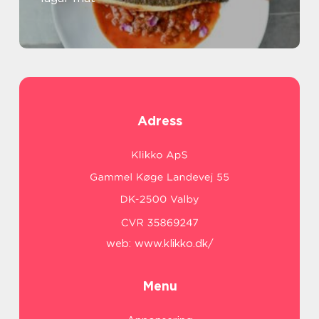
Adress
web:
www.klikko.dk/
Menu