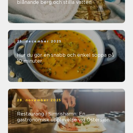
blånande berg och stilla vatten
25. december 2025
Hur du gör en snabb och enkel soppa på
10 minuter
28. november 2025
Restaurang i Simrishamn: En
gastronomisk upplevelse vid Östersjön