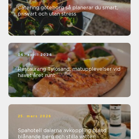
Catering göteborg så planerar du smart,
prisvärt och utan stress
06. april 2026
Restaurang Tylösand: matupplevelser vid
havet året runt
25. mars 2026
Spahotell dalarna avkoppling bland
blånande berg och stilla vatten