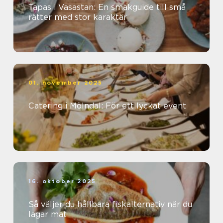
Tapas i Vasastan: En smakguide till små
rätter med stor karaktär
01. november 2025
Catering i Mölndal: För ett lyckat event
16. oktober 2025
Så väljer du hållbara fiskalternativ när du
lagar mat