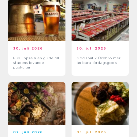
30. juli 2026
30. juli 2026
Pub uppsala en guide till
Godisbutik Örebro mer
stadens levande
än bara lördagsgodis
pubkultur
07. juli 2026
05. juli 2026