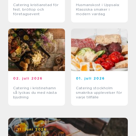
Catering kristianstad för
Husmanskost i Uppsala:
fest, bröllop och
Klassiska smaker i
företagsevent
modern vardag
02. juli 2026
01. juli 2026
Catering i kristinehamn
Catering stockholm
så lyckas du med nästa
smakrika upplevelser för
bjudning
varje tillfälle
11. juni 2026