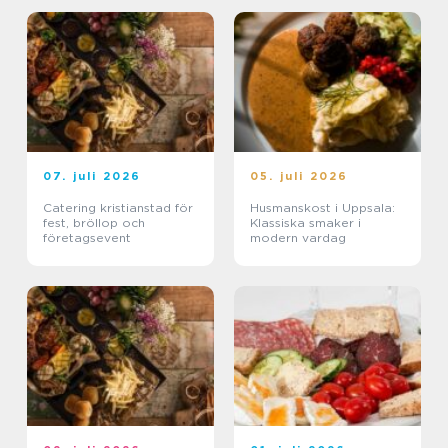
07. juli 2026
05. juli 2026
Catering kristianstad för
Husmanskost i Uppsala:
fest, bröllop och
Klassiska smaker i
företagsevent
modern vardag