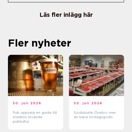
Läs fler inlägg här
Fler nyheter
30. juli 2026
30. juli 2026
Pub uppsala en guide till
Godisbutik Örebro mer
stadens levande
än bara lördagsgodis
pubkultur