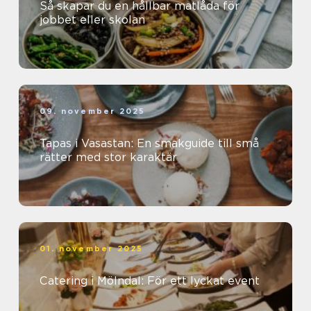
Så skapar du en hållbar matlåda för
jobbet eller skolan
09. november 2025
Tapas i Vasastan: En smakguide till små
rätter med stor karaktär
01. november 2025
Catering i Mölndal: För ett lyckat event