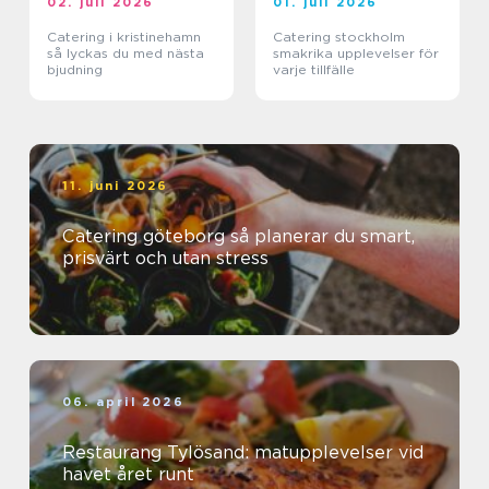
02. juli 2026
01. juli 2026
Catering i kristinehamn
Catering stockholm
så lyckas du med nästa
smakrika upplevelser för
bjudning
varje tillfälle
11. juni 2026
Catering göteborg så planerar du smart,
prisvärt och utan stress
06. april 2026
Restaurang Tylösand: matupplevelser vid
havet året runt