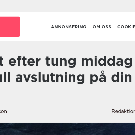
ANNONSERING
OM OSS
COOKI
ll avslutning på din
son
Redaktio