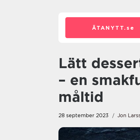
ÄTANYTT.
se
Lätt dessert efter tung middag
– en smakfu
måltid
28 september 2023
Jon Lars