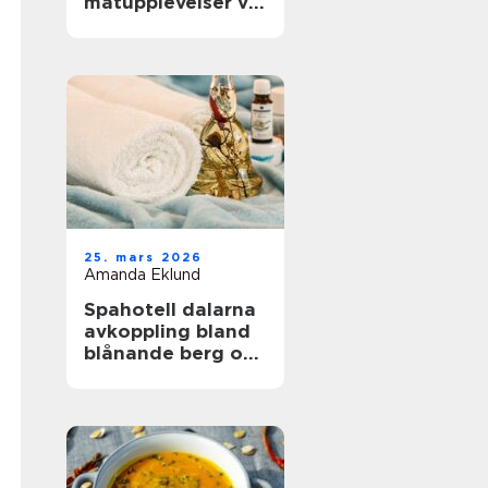
matupplevelser vid
havet året runt
25. mars 2026
Amanda Eklund
Spahotell dalarna
avkoppling bland
blånande berg och
stilla vatten