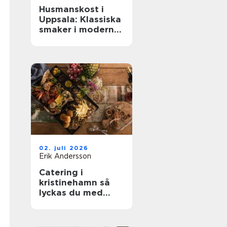
Husmanskost i
Uppsala: Klassiska
smaker i modern
vardag
02. juli 2026
Erik Andersson
Catering i
kristinehamn så
lyckas du med
nästa bjudning