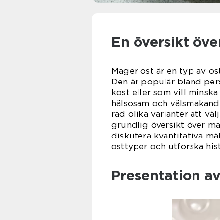
En översikt öve
Mager ost är en typ av os
Den är populär bland pers
kost eller som vill minska
hälsosam och välsmakande
rad olika varianter att vä
grundlig översikt över ma
diskutera kvantitativa mä
osttyper och utforska his
Presentation av