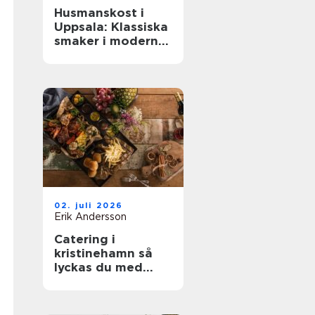
Husmanskost i
Uppsala: Klassiska
smaker i modern
vardag
02. juli 2026
Erik Andersson
Catering i
kristinehamn så
lyckas du med
nästa bjudning