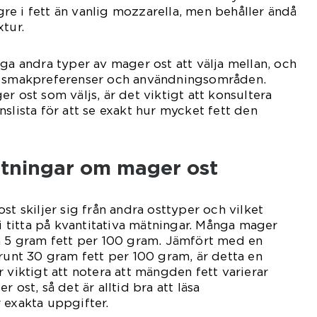
lägre i fett än vanlig mozzarella, men behåller ändå
tur.
nga andra typer av mager ost att välja mellan, och
a smakpreferenser och användningsområden.
r ost som väljs, är det viktigt att konsultera
slista för att se exakt hur mycket fett den
ätningar om mager ost
st skiljer sig från andra osttyper och vilket
vi titta på kvantitativa mätningar. Många mager
än 5 gram fett per 100 gram. Jämfört med en
 runt 30 gram fett per 100 gram, är detta en
 viktigt att notera att mängden fett varierar
 ost, så det är alltid bra att läsa
 exakta uppgifter.