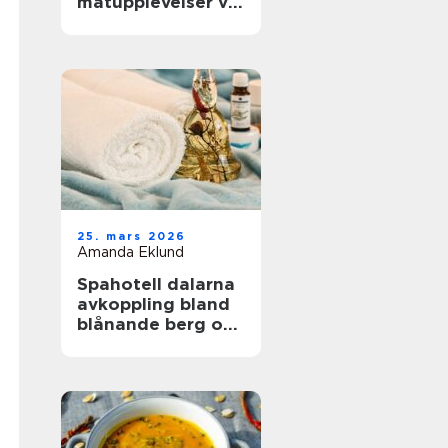
matupplevelser vid
havet året runt
25. mars 2026
Amanda Eklund
Spahotell dalarna
avkoppling bland
blånande berg och
stilla vatten