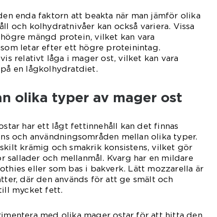
 den enda faktorn att beakta när man jämför olika
åll och kolhydratnivåer kan också variera. Vissa
 högre mängd protein, vilket kan vara
som letar efter ett högre proteinintag.
vis relativt låga i mager ost, vilket kan vara
 på en lågkolhydratdiet.
an olika typer av mager ost
ostar har ett lågt fettinnehåll kan det finnas
tens och användningsområden mellan olika typer.
skilt krämig och smakrik konsistens, vilket gör
för sallader och mellanmål. Kvarg har en mildare
othies eller som bas i bakverk. Lätt mozzarella är
ätter, där den används för att ge smält och
ill mycket fett.
rimentera med olika mager ostar för att hitta den