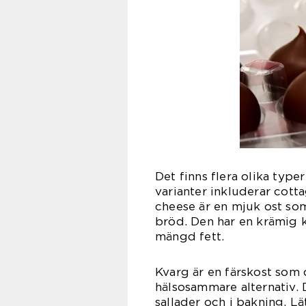
Det finns flera olika type
varianter inkluderar cott
cheese är en mjuk ost som
bröd. Den har en krämig ko
mängd fett.
Kvarg är en färskost som 
hälsosammare alternativ.
sallader och i bakning. L