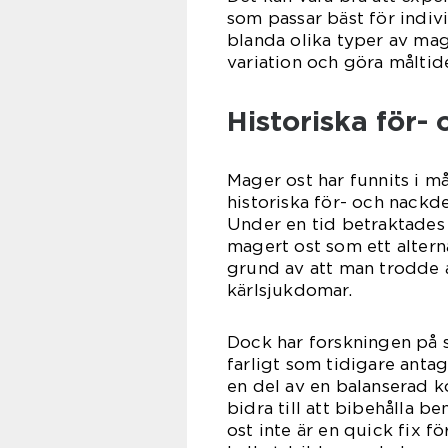
som passar bäst för indiv
blanda olika typer av ma
variation och göra måltide
Historiska för-
Mager ost har funnits i må
historiska för- och nackd
Under en tid betraktades
magert ost som ett alterna
grund av att man trodde at
kärlsjukdomar.
Dock har forskningen på sen
farligt som tidigare antag
en del av en balanserad k
bidra till att bibehålla b
ost inte är en quick fix f