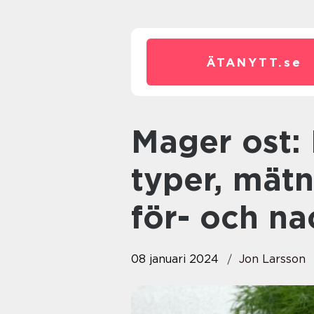
ÄTANYTT.
se
Mager ost: En granskning av
typer, mätn
för- och na
08 januari 2024
Jon Larsson