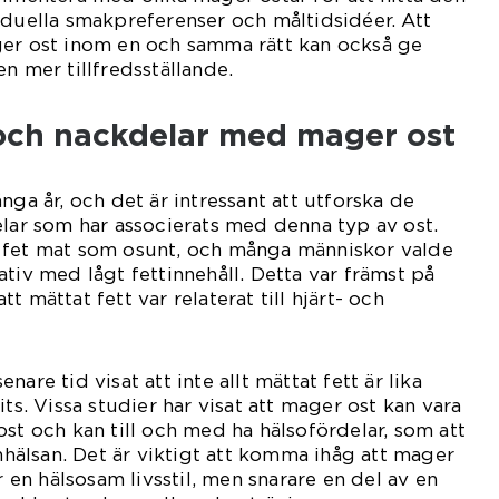
iduella smakpreferenser och måltidsidéer. Att
ger ost inom en och samma rätt kan också ge
n mer tillfredsställande.
 och nackdelar med mager ost
nga år, och det är intressant att utforska de
elar som har associerats med denna typ av ost.
 fet mat som osunt, och många människor valde
tiv med lågt fettinnehåll. Detta var främst på
t mättat fett var relaterat till hjärt- och
are tid visat att inte allt mättat fett är lika
its. Vissa studier har visat att mager ost kan vara
ost och kan till och med ha hälsofördelar, som att
enhälsan. Det är viktigt att komma ihåg att mager
ör en hälsosam livsstil, men snarare en del av en