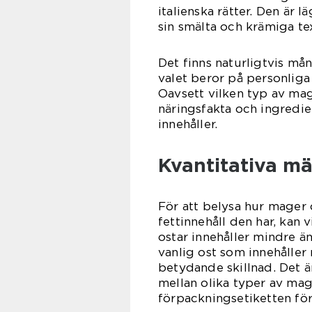
italienska rätter. Den är 
sin smälta och krämiga tex
Det finns naturligtvis må
valet beror på personlig
Oavsett vilken typ av mage
näringsfakta och ingredien
innehåller.
Kvantitativa m
För att belysa hur mager o
fettinnehåll den har, kan 
ostar innehåller mindre 
vanlig ost som innehåller
betydande skillnad. Det är
mellan olika typer av mager
förpackningsetiketten för