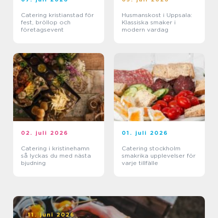
Catering kristianstad för
Husmanskost i Uppsala:
fest, bröllop och
Klassiska smaker i
företagsevent
modern vardag
02. juli 2026
01. juli 2026
Catering i kristinehamn
Catering stockholm
så lyckas du med nästa
smakrika upplevelser för
bjudning
varje tillfälle
11. juni 2026