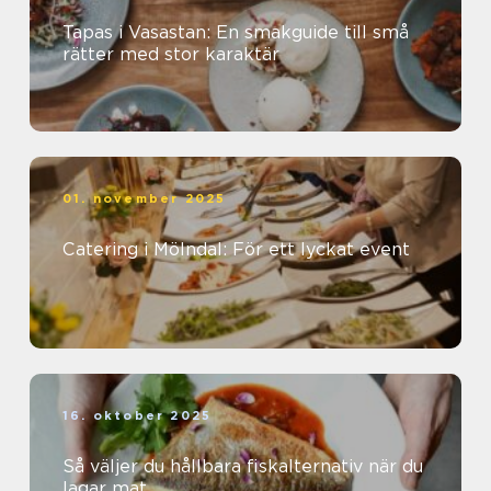
Tapas i Vasastan: En smakguide till små
rätter med stor karaktär
01. november 2025
Catering i Mölndal: För ett lyckat event
16. oktober 2025
Så väljer du hållbara fiskalternativ när du
lagar mat