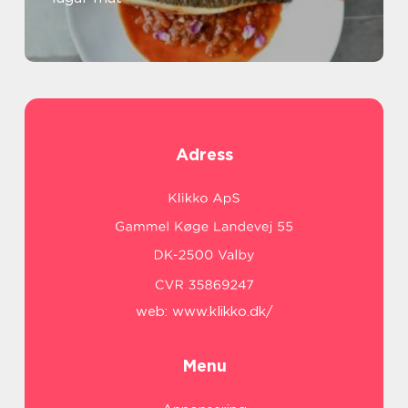
Adress
web:
www.klikko.dk/
Menu