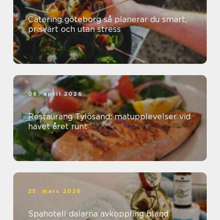
Catering göteborg så planerar du smart,
prisvärt och utan stress
06. april 2026
Restaurang Tylösand: matupplevelser vid
havet året runt
25. mars 2026
Spahotell dalarna avkoppling bland