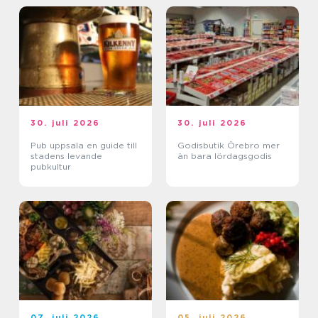
30. juli 2026
30. juli 2026
Pub uppsala en guide till
Godisbutik Örebro mer
stadens levande
än bara lördagsgodis
pubkultur
07. juli 2026
05. juli 2026