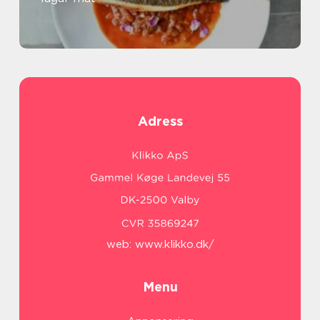
Adress
web:
www.klikko.dk/
Menu