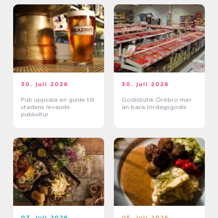
30. juli 2026
30. juli 2026
Pub uppsala en guide till
Godisbutik Örebro mer
stadens levande
än bara lördagsgodis
pubkultur
07. juli 2026
05. juli 2026