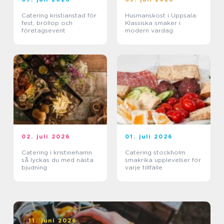
Catering kristianstad för
Husmanskost i Uppsala:
fest, bröllop och
Klassiska smaker i
företagsevent
modern vardag
02. juli 2026
01. juli 2026
Catering i kristinehamn
Catering stockholm
så lyckas du med nästa
smakrika upplevelser för
bjudning
varje tillfälle
11. juni 2026