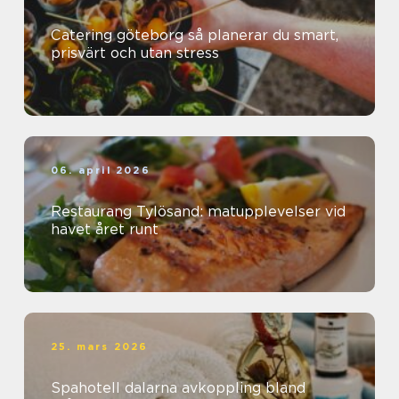
Catering göteborg så planerar du smart,
prisvärt och utan stress
06. april 2026
Restaurang Tylösand: matupplevelser vid
havet året runt
25. mars 2026
Spahotell dalarna avkoppling bland