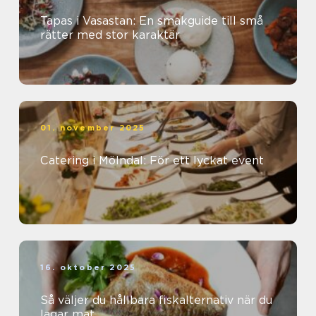
Tapas i Vasastan: En smakguide till små
rätter med stor karaktär
01. november 2025
Catering i Mölndal: För ett lyckat event
16. oktober 2025
Så väljer du hållbara fiskalternativ när du
lagar mat