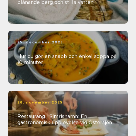
blånande berg och stilla vatten
25. december 2025
Hur du gör en snabb och enkel soppa på
10 minuter
28. november 2025
Restaurang i Simrishamn: En
gastronomisk upplevelse vid Östersjön