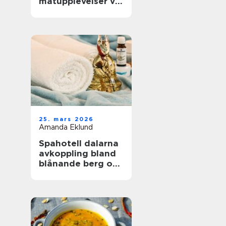
matupplevelser vid
havet året runt
25. mars 2026
Amanda Eklund
Spahotell dalarna
avkoppling bland
blånande berg och
stilla vatten