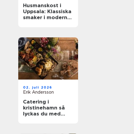
Husmanskost i
Uppsala: Klassiska
smaker i modern
vardag
02. juli 2026
Erik Andersson
Catering i
kristinehamn så
lyckas du med
nästa bjudning