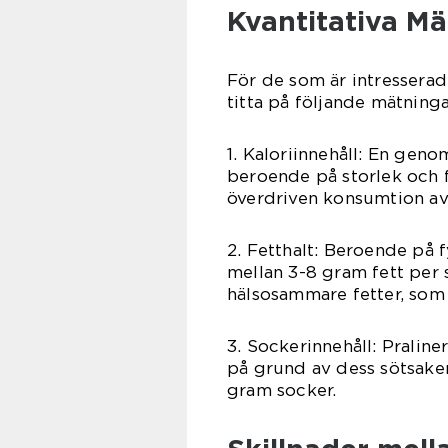
Kvantitativa Mä
För de som är intresserad
titta på följande mätninga
1. Kaloriinnehåll: En genom
beroende på storlek och f
överdriven konsumtion av p
2. Fetthalt: Beroende på f
mellan 3-8 gram fett per s
hälsosammare fetter, som 
3. Sockerinnehåll: Praline
på grund av dess sötsaker.
gram socker.