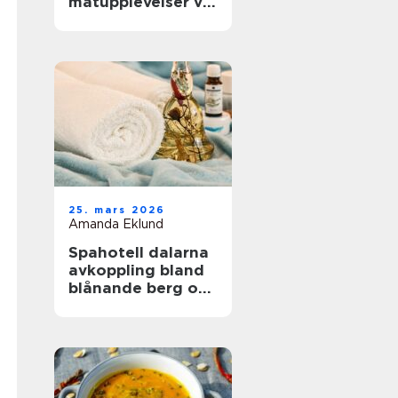
matupplevelser vid
havet året runt
25. mars 2026
Amanda Eklund
Spahotell dalarna
avkoppling bland
blånande berg och
stilla vatten