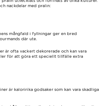
pralin utvecklats och förfinats av olika kulturer.
 och nackdelar med pralin:
inens mångfald i fyllningar ger en bred
gourmands där ute.
iner är ofta vackert dekorerade och kan vara
r för att göra ett speciellt tillfälle extra
liner är kaloririka godsaker som kan vara skadliga