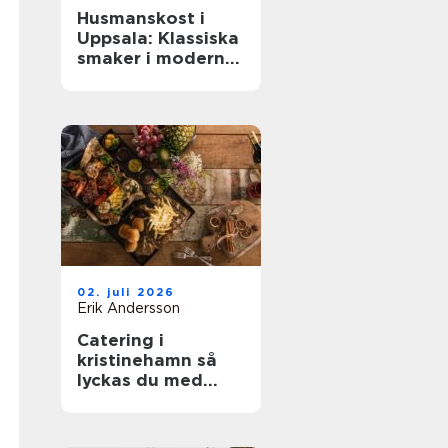
Husmanskost i
Uppsala: Klassiska
smaker i modern
vardag
02. juli 2026
Erik Andersson
Catering i
kristinehamn så
lyckas du med
nästa bjudning