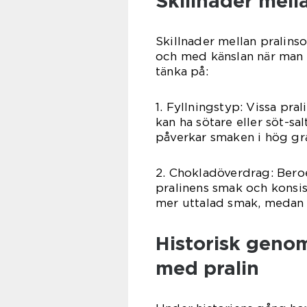
Skillnader mella
Skillnader mellan pralins
och med känslan när man ä
tänka på:
1. Fyllningstyp: Vissa pr
kan ha sötare eller söt-sal
påverkar smaken i hög gr
2. Chokladöverdrag: Bero
pralinens smak och konsi
mer uttalad smak, medan 
Historisk geno
med pralin