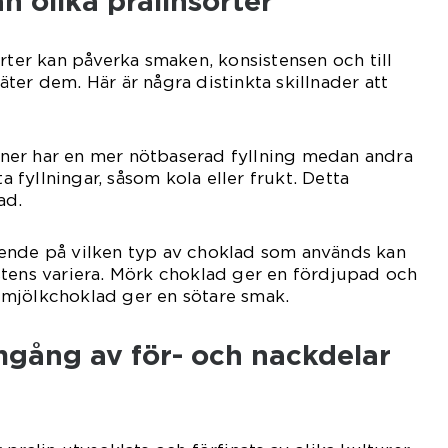
n olika pralinsorter
orter kan påverka smaken, konsistensen och till
ter dem. Här är några distinkta skillnader att
aliner har en mer nötbaserad fyllning medan andra
ta fyllningar, såsom kola eller frukt. Detta
ad.
ende på vilken typ av choklad som används kan
stens variera. Mörk choklad ger en fördjupad och
mjölkchoklad ger en sötare smak.
mgång av för- och nackdelar