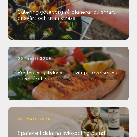
Catering göteborg så planerar du smart,
prisvärt och utan stress
06. april 2026
Restaurang Tylösand: matupplevelser vid
havet året runt
25. mars 2026
Spahotell dalarna avkoppling bland