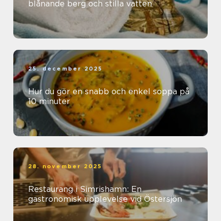
blånande berg och stilla vatten
25. december 2025
Hur du gör en snabb och enkel soppa på
10 minuter
28. november 2025
Restaurang i Simrishamn: En
gastronomisk upplevelse vid Östersjön