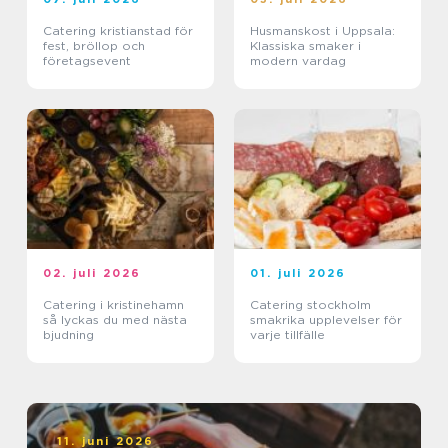
Catering kristianstad för
Husmanskost i Uppsala:
fest, bröllop och
Klassiska smaker i
företagsevent
modern vardag
02. juli 2026
01. juli 2026
Catering i kristinehamn
Catering stockholm
så lyckas du med nästa
smakrika upplevelser för
bjudning
varje tillfälle
11. juni 2026