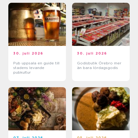
30. juli 2026
30. juli 2026
Pub uppsala en guide till
Godisbutik Örebro mer
stadens levande
än bara lördagsgodis
pubkultur
07. juli 2026
05. juli 2026