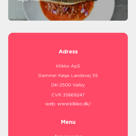
Adress
web:
www.klikko.dk/
Menu