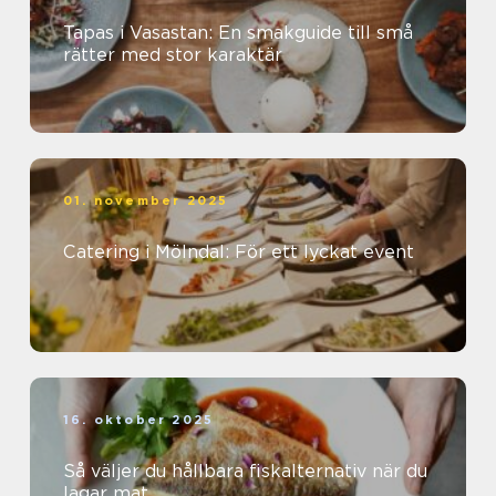
Tapas i Vasastan: En smakguide till små
rätter med stor karaktär
01. november 2025
Catering i Mölndal: För ett lyckat event
16. oktober 2025
Så väljer du hållbara fiskalternativ när du
lagar mat