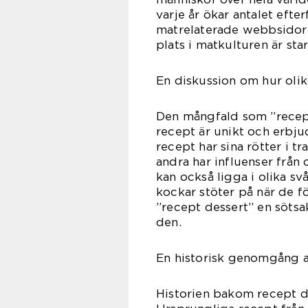
varje år ökar antalet eft
matrelaterade webbsidor 
plats i matkulturen är sta
En diskussion om hur olika
Den mångfald som ”recept
recept är unikt och erbju
recept har sina rötter i t
andra har influenser från
kan också ligga i olika s
kockar stöter på när de fö
”recept dessert” en sötsa
den.
En historisk genomgång a
Historien bakom recept de