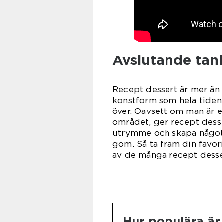
Avslutande tan
Recept dessert är mer än 
konstform som hela tiden 
över. Oavsett om man är e
området, ger recept desse
utrymme och skapa något
gom. Så ta fram din favori
av de många recept desser
Hur populära är