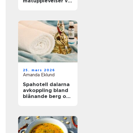
matupplevelser vid
havet året runt
25. mars 2026
Amanda Eklund
Spahotell dalarna
avkoppling bland
blånande berg och
stilla vatten