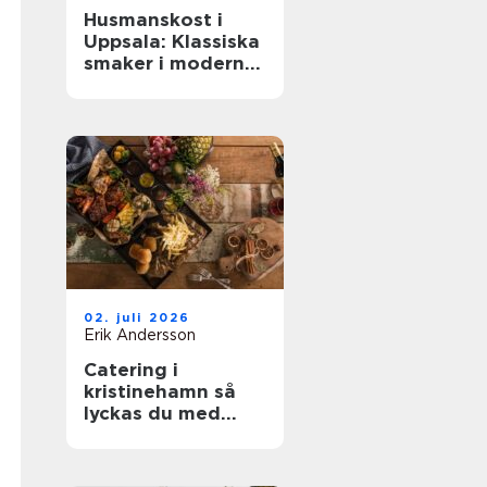
Husmanskost i
Uppsala: Klassiska
smaker i modern
vardag
02. juli 2026
Erik Andersson
Catering i
kristinehamn så
lyckas du med
nästa bjudning