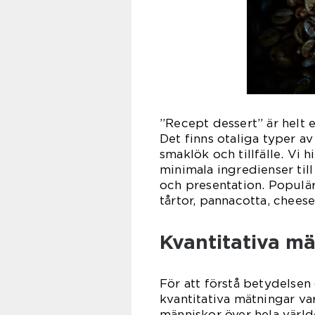
”Recept dessert” är helt e
Det finns otaliga typer av 
smaklök och tillfälle. Vi h
minimala ingredienser til
och presentation. Populär
tårtor, pannacotta, chees
Kvantitativa m
För att förstå betydelsen
kvantitativa mätningar va
människor över hela värld