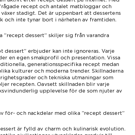
erfrågade recept och antalet matbloggar och
växer stadigt. Det är uppenbart att dessertens
rk och inte tynar bort i närheten av framtiden.
 ”recept dessert” skiljer sig från varandra
 dessert” erbjuder kan inte ignoreras. Varje
der en egen smakprofil och presentation. Vissa
raditionella, generationsspecifika recept medan
 olika kulturer och moderna trender. Skillnaderna
vårighetsgrader och tekniska utmaningar som
ljer recepten. Oavsett skillnaden blir varje
ksvindunderlig upplevelse för de som njuter av
v för- och nackdelar med olika ”recept dessert”
ssert är fylld av charm och kulinarisk evolution.