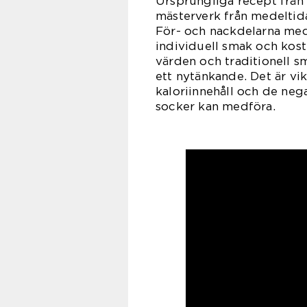
Ursprungliga recept från a
mästerverk från medeltida
För- och nackdelarna med
individuell smak och kostr
värden och traditionell 
ett nytänkande. Det är vi
kaloriinnehåll och de ne
socker kan medföra.