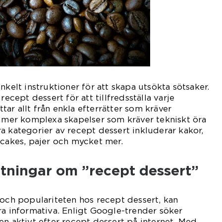
nkelt instruktioner för att skapa utsökta sötsaker.
recept dessert för att tillfredsställa varje
ittar allt från enkla efterrätter som kräver
l mer komplexa skapelser som kräver tekniskt öra
a kategorier av recept dessert inkluderar kakor,
ecakes, pajer och mycket mer.
ätningar om ”recept dessert”
 och populariteten hos recept dessert, kan
ra informativa. Enligt Google-trender söker
en aktivt efter recept dessert på internet. Med