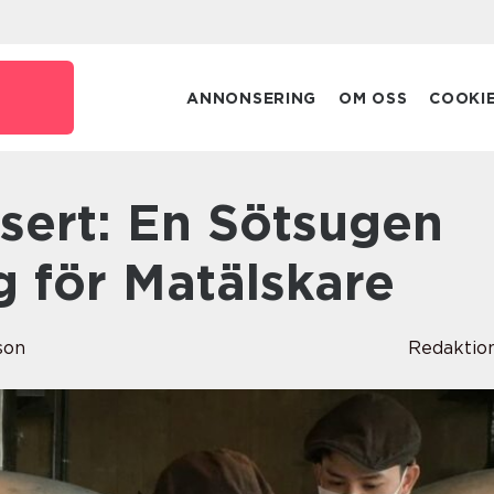
ANNONSERING
OM OSS
COOKI
g för Matälskare
son
Redaktio