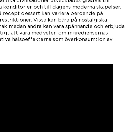
ntika civilisationer utvecklades gradvis till
 konditorier och till dagens moderna skapelser.
 recept dessert kan variera beroende på
estriktioner. Vissa kan bära på nostalgiska
smak medan andra kan vara spännande och erbjuda
ktigt att vara medveten om ingrediensernas
gativa hälsoeffekterna som överkonsumtion av