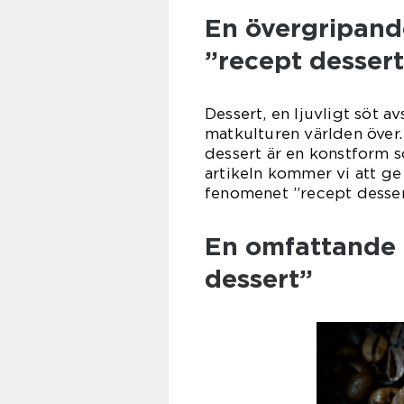
En övergripande
”recept desser
Dessert, en ljuvligt söt a
matkulturen världen över. 
dessert är en konstform so
artikeln kommer vi att ge
fenomenet ”recept desser
En omfattande 
dessert”