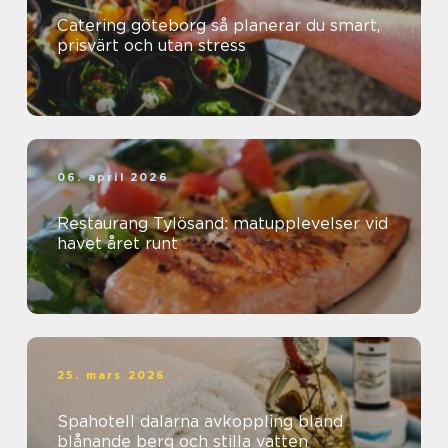
Catering göteborg så planerar du smart,
prisvärt och utan stress
06. april 2026
Restaurang Tylösand: matupplevelser vid
havet året runt
25. mars 2026
Spahotell dalarna avkoppling bland
blånande berg och stilla vatten