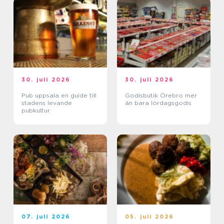
30. juli 2026
30. juli 2026
Pub uppsala en guide till
Godisbutik Örebro mer
stadens levande
än bara lördagsgodis
pubkultur
07. juli 2026
05. juli 2026