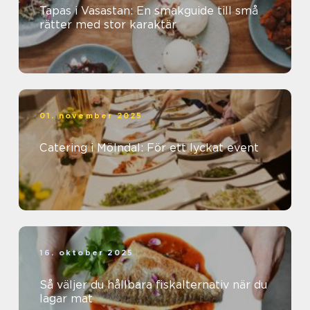
Tapas i Vasastan: En smakguide till små
rätter med stor karaktär
01. november 2025
Catering i Mölndal: För ett lyckat event
16. oktober 2025
Så väljer du hållbara fiskalternativ när du
lagar mat