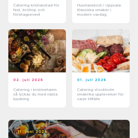
Catering kristianstad för
Husmanskost i Uppsala:
fest, bröllop och
Klassiska smaker i
företagsevent
modern vardag
02. juli 2026
01. juli 2026
Catering i kristinehamn
Catering stockholm
så lyckas du med nästa
smakrika upplevelser för
bjudning
varje tillfälle
11. juni 2026