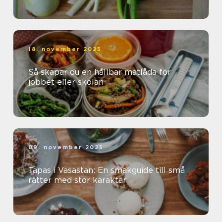
18. november 2025
Så skapar du en hållbar matlåda för
jobbet eller skolan
09. november 2025
Tapas i Vasastan: En smakguide till små
rätter med stor karaktär