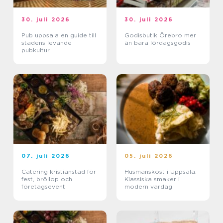
30. juli 2026
30. juli 2026
Pub uppsala en guide till
Godisbutik Örebro mer
stadens levande
än bara lördagsgodis
pubkultur
07. juli 2026
05. juli 2026
Catering kristianstad för
Husmanskost i Uppsala:
fest, bröllop och
Klassiska smaker i
företagsevent
modern vardag