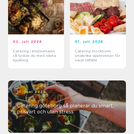
02. juli 2026
01. juli 2026
Catering i kristinehamn
Catering stockholm
så lyckas du med nästa
smakrika upplevelser för
bjudning
varje tillfälle
11. juni 2026
Catering göteborg så planerar du smart,
prisvärt och utan stress