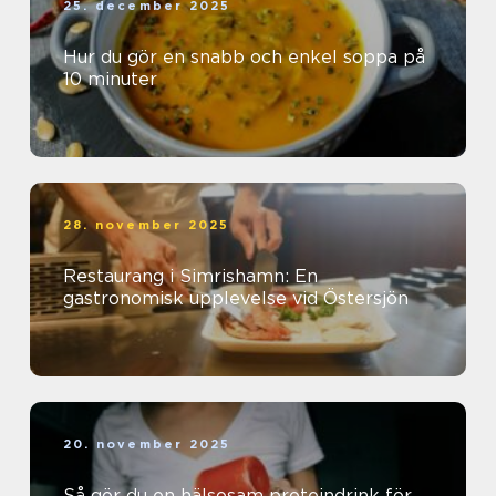
25. december 2025
Hur du gör en snabb och enkel soppa på
10 minuter
28. november 2025
Restaurang i Simrishamn: En
gastronomisk upplevelse vid Östersjön
20. november 2025
Så gör du en hälsosam proteindrink för