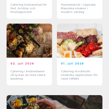
Catering kristianstad för
Husmanskost i Uppsala:
fest, bröllop och
Klassiska smaker i
företagsevent
modern vardag
02. juli 2026
01. juli 2026
Catering i kristinehamn
Catering stockholm
så lyckas du med nästa
smakrika upplevelser för
bjudning
varje tillfälle
11. juni 2026