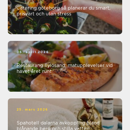
Catering göteborg så planerar du smart,
prisvärt och utan stress
06. april 2026
Restaurang Tylösand: matupplevelser vid
havet året runt
25. mars 2026
Spahotell dalarna avkoppling bland
blånande berg och stilla vatten