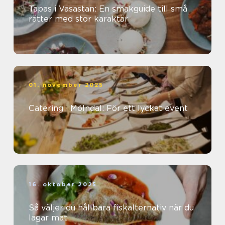
Tapas i Vasastan: En smakguide till små
rätter med stor karaktär
01. november 2025
Catering i Mölndal: För ett lyckat event
16. oktober 2025
Så väljer du hållbara fiskalternativ när du
lagar mat