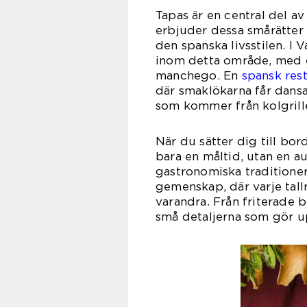
Tapas är en central del 
erbjuder dessa smårätter 
den spanska livsstilen. I 
inom detta område, med 
manchego. En
spansk res
där smaklökarna får dansa
som kommer från kolgrill
När du sätter dig till bor
bara en måltid, utan en a
gastronomiska traditioner
gemenskap, där varje tall
varandra. Från friterade b
små detaljerna som gör u