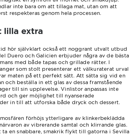
dlar inte bara om att tillaga mat, utan om att
erst respekteras genom hela processen.
lilla extra
tid hör självklart också ett noggrant utvalt utbud
 del Duero och Galicien erbjuder några av de bästa
mmans med både tapas och grillade rätter. I
anger som stolt presenterar ett välkuraterat urval
r maten på ett perfekt sätt. Att sätta sig vid en
n och beställa in ett glas av dessa framstående
 lager till sin upplevelse. Vinlistor anpassas inte
örd och ger möjlighet till nyanserade
r in till att utforska både dryck och dessert.
mosfären förhöjs ytterligare av klinkerbeklädda
ärvaron av vibrerande samtal och klirrande glas.
ta en snabbare, smakrik flykt till gatorna i Sevilla