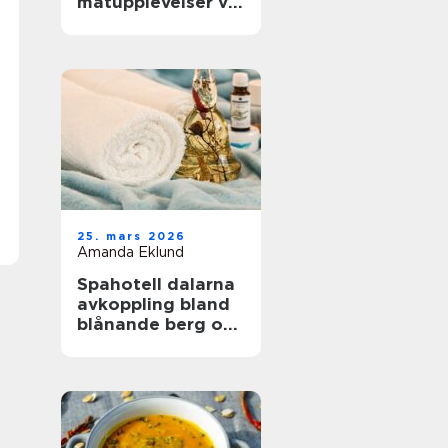
matupplevelser vid
havet året runt
25. mars 2026
Amanda Eklund
Spahotell dalarna
avkoppling bland
blånande berg och
stilla vatten