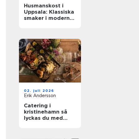
Husmanskost i
Uppsala: Klassiska
smaker i modern
vardag
02. juli 2026
Erik Andersson
Catering i
kristinehamn så
lyckas du med
nästa bjudning