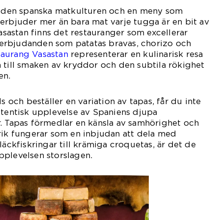
av den spanska matkulturen och en meny som
erbjuder mer än bara mat varje tugga är en bit av
Vasastan finns det restauranger som excellerar
erbjudanden som patatas bravas, chorizo och
taurang Vasastan
representerar en kulinarisk resa
 till smaken av kryddor och den subtila rökighet
en.
ds och beställer en variation av tapas, får du inte
utentisk upplevelse av Spaniens djupa
. Tapas förmedlar en känsla av samhörighet och
rik fungerar som en inbjudan att dela med
läckfiskringar till krämiga croquetas, är det de
pplevelsen storslagen.