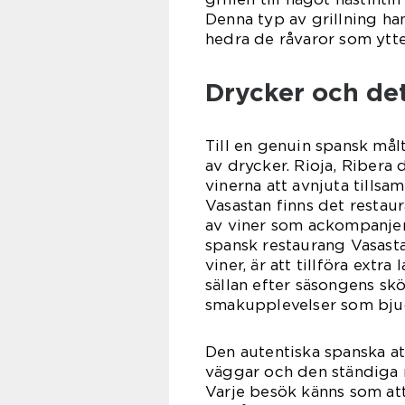
Denna typ av grillning han
hedra de råvaror som ytt
Drycker och det 
Till en genuin spansk mål
av drycker. Rioja, Ribera
vinerna att avnjuta tillsa
Vasastan finns det restaur
av viner som ackompanjera
spansk restaurang Vasasta
viner, är att tillföra extra
sällan efter säsongens sk
smakupplevelser som bjude
Den autentiska spanska at
väggar och den ständiga n
Varje besök känns som att 