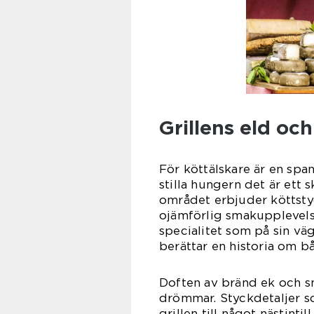
Grillens eld och
För köttälskare är en span
stilla hungern det är ett 
området erbjuder köttstyc
ojämförlig smakupplevelse
specialitet som på sin väg 
berättar en historia om b
Doften av bränd ek och s
drömmar. Styckdetaljer s
grillen till något nästin