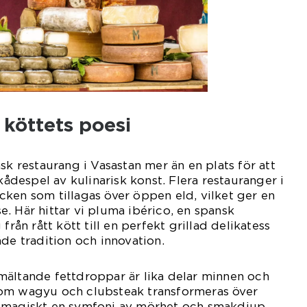
 köttets poesi
sk restaurang i Vasastan mer än en plats för att
skådespel av kulinarisk konst. Flera restauranger i
ken som tillagas över öppen eld, vilket ger en
. Här hittar vi pluma ibérico, en spansk
från rått kött till en perfekt grillad delikatess
åde tradition och innovation.
mältande fettdroppar är lika delar minnen och
om wagyu och clubsteak transformeras över
till magiskt en symfoni av mörhet och smakdjup.