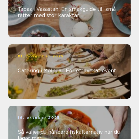
Tapas i Vasastan: En smakguide till små
rätter med stor karaktär
01. november 2025
Catering i Mölndal: För ett lyckat event
16. oktober 2025
Så väljer du hållbara fiskalternativ när du
lagar mat