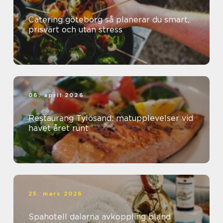
Catering göteborg så planerar du smart,
prisvärt och utan stress
06. april 2026
Restaurang Tylösand: matupplevelser vid
havet året runt
25. mars 2026
Spahotell dalarna avkoppling bland