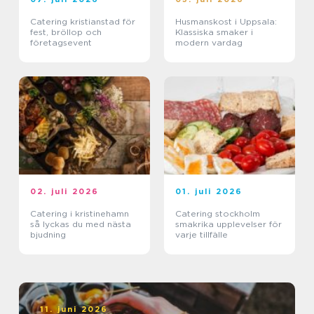
Catering kristianstad för
Husmanskost i Uppsala:
fest, bröllop och
Klassiska smaker i
företagsevent
modern vardag
02. juli 2026
01. juli 2026
Catering i kristinehamn
Catering stockholm
så lyckas du med nästa
smakrika upplevelser för
bjudning
varje tillfälle
11. juni 2026