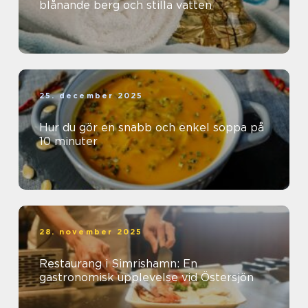
blånande berg och stilla vatten
25. december 2025
Hur du gör en snabb och enkel soppa på
10 minuter
28. november 2025
Restaurang i Simrishamn: En
gastronomisk upplevelse vid Östersjön