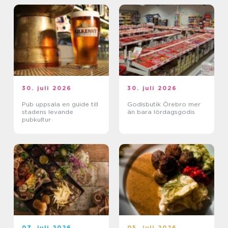
30. juli 2026
30. juli 2026
Pub uppsala en guide till
Godisbutik Örebro mer
stadens levande
än bara lördagsgodis
pubkultur
07. juli 2026
05. juli 2026