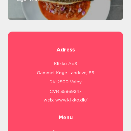
Adress
web:
www.klikko.dk/
Menu