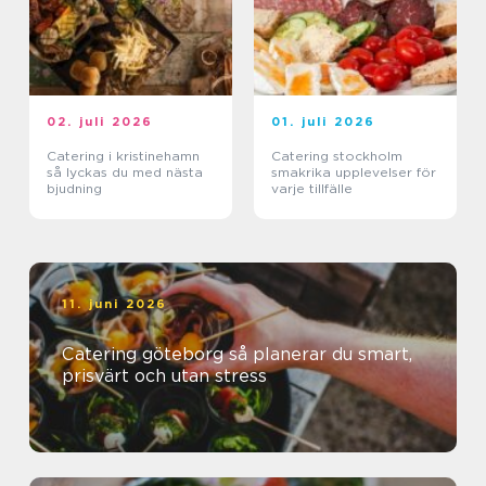
02. juli 2026
01. juli 2026
Catering i kristinehamn
Catering stockholm
så lyckas du med nästa
smakrika upplevelser för
bjudning
varje tillfälle
11. juni 2026
Catering göteborg så planerar du smart,
prisvärt och utan stress