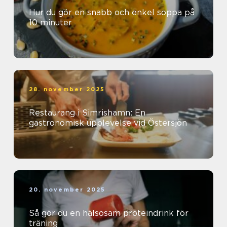
Hur du gör en snabb och enkel soppa på
10 minuter
28. november 2025
Restaurang i Simrishamn: En
gastronomisk upplevelse vid Östersjön
20. november 2025
Så gör du en hälsosam proteindrink för
träning