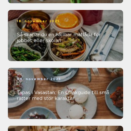
18. november 2025
Så skapar du en hållbar matlåda för
jobbet eller skolan
09. november 2025
Tapas i Vasastan: En smakguide till små
rätter med stor karaktär