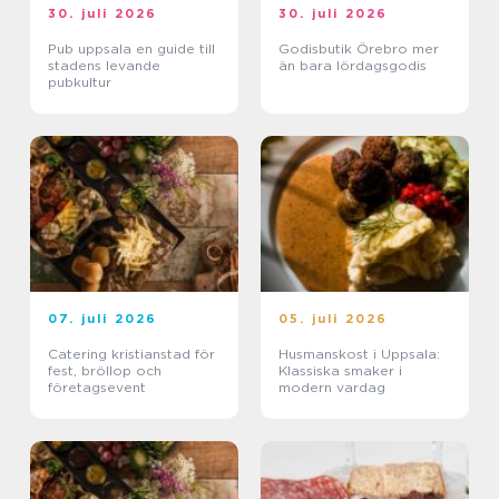
30. juli 2026
30. juli 2026
Pub uppsala en guide till
Godisbutik Örebro mer
stadens levande
än bara lördagsgodis
pubkultur
07. juli 2026
05. juli 2026
Catering kristianstad för
Husmanskost i Uppsala:
fest, bröllop och
Klassiska smaker i
företagsevent
modern vardag