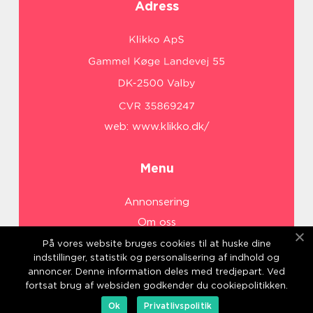
Adress
web:
www.klikko.dk/
Menu
Annonsering
Om oss
Cookies
På vores website bruges cookies til at huske dine
indstillinger, statistik og personalisering af indhold og
Kontakta oss
annoncer. Denne information deles med tredjepart. Ved
Sitemap
fortsat brug af websiden godkender du cookiepolitikken.
Ok
Privatlivspolitik