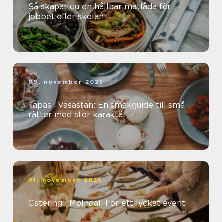
Så skapar du en hållbar matlåda för
jobbet eller skolan
09. november 2025
Tapas i Vasastan: En smakguide till små
rätter med stor karaktär
01. november 2025
Catering i Mölndal: För ett lyckat event