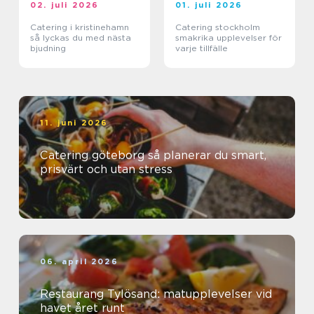
02. juli 2026
01. juli 2026
Catering i kristinehamn
Catering stockholm
så lyckas du med nästa
smakrika upplevelser för
bjudning
varje tillfälle
11. juni 2026
Catering göteborg så planerar du smart,
prisvärt och utan stress
06. april 2026
Restaurang Tylösand: matupplevelser vid
havet året runt