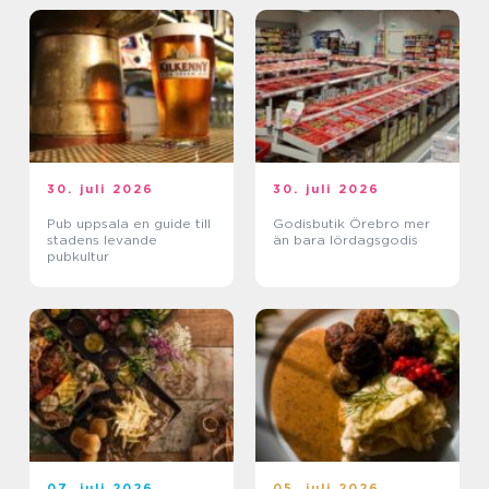
30. juli 2026
30. juli 2026
Pub uppsala en guide till
Godisbutik Örebro mer
stadens levande
än bara lördagsgodis
pubkultur
07. juli 2026
05. juli 2026