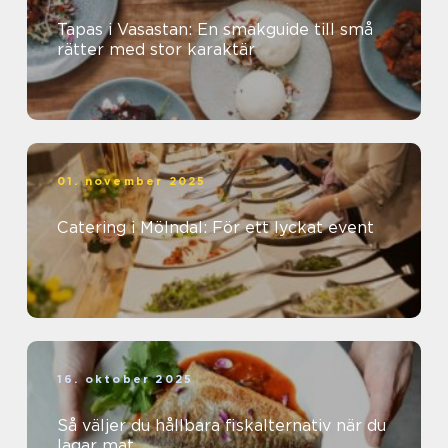
Tapas i Vasastan: En smakguide till små
rätter med stor karaktär
01. november 2025
Catering i Mölndal: För ett lyckat event
16. oktober 2025
Så väljer du hållbara fiskalternativ när du
lagar mat