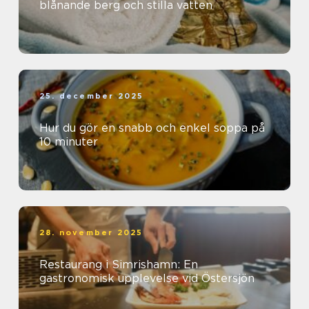
blånande berg och stilla vatten
25. december 2025
Hur du gör en snabb och enkel soppa på
10 minuter
28. november 2025
Restaurang i Simrishamn: En
gastronomisk upplevelse vid Östersjön