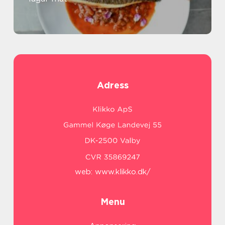
Adress
web:
www.klikko.dk/
Menu