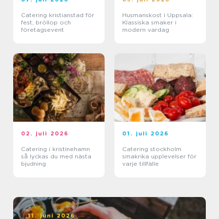
Catering kristianstad för
Husmanskost i Uppsala:
fest, bröllop och
Klassiska smaker i
företagsevent
modern vardag
02. juli 2026
01. juli 2026
Catering i kristinehamn
Catering stockholm
så lyckas du med nästa
smakrika upplevelser för
bjudning
varje tillfälle
11. juni 2026