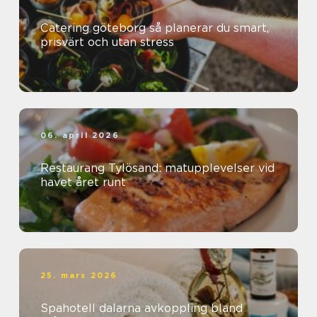
Catering göteborg så planerar du smart,
prisvärt och utan stress
06. april 2026
Restaurang Tylösand: matupplevelser vid
havet året runt
25. mars 2026
Spahotell dalarna avkoppling bland