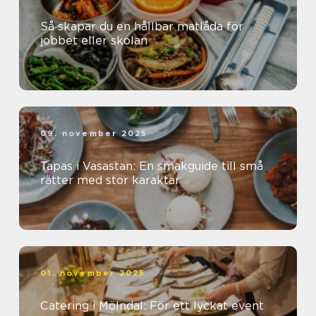
Så skapar du en hållbar matlåda för
jobbet eller skolan
09. november 2025
Tapas i Vasastan: En smakguide till små
rätter med stor karaktär
01. november 2025
Catering i Mölndal: För ett lyckat event