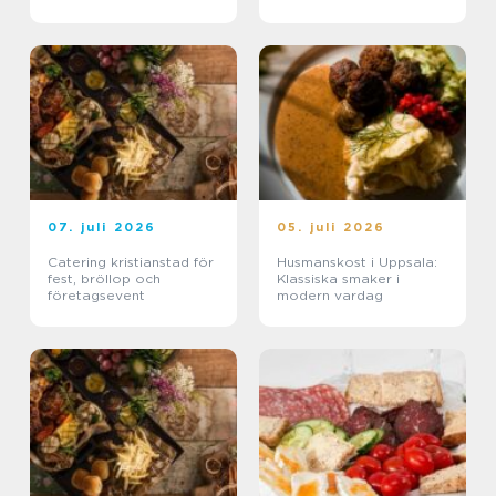
07. juli 2026
05. juli 2026
Catering kristianstad för
Husmanskost i Uppsala:
fest, bröllop och
Klassiska smaker i
företagsevent
modern vardag