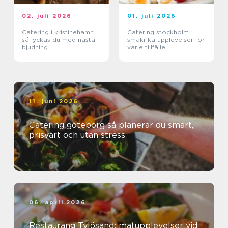
02. juli 2026
01. juli 2026
Catering i kristinehamn
Catering stockholm
så lyckas du med nästa
smakrika upplevelser för
bjudning
varje tillfälle
11. juni 2026
Catering göteborg så planerar du smart,
prisvärt och utan stress
06. april 2026
Restaurang Tylösand: matupplevelser vid