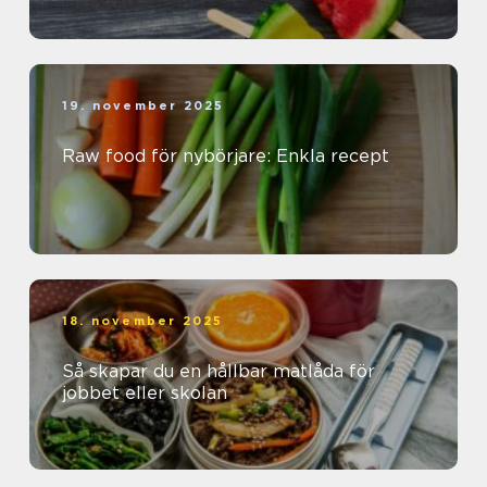
19. november 2025
Raw food för nybörjare: Enkla recept
18. november 2025
Så skapar du en hållbar matlåda för
jobbet eller skolan