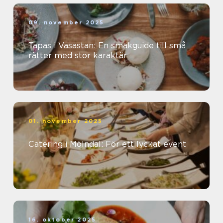
09. november 2025
Tapas i Vasastan: En smakguide till små
rätter med stor karaktär
01. november 2025
Catering i Mölndal: För ett lyckat event
16. oktober 2025