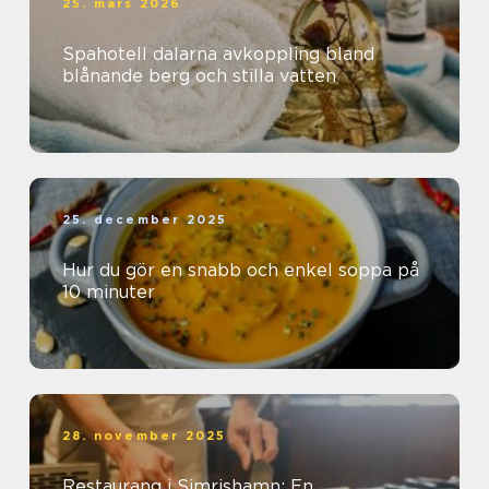
25. mars 2026
Spahotell dalarna avkoppling bland
blånande berg och stilla vatten
25. december 2025
Hur du gör en snabb och enkel soppa på
10 minuter
28. november 2025
Restaurang i Simrishamn: En