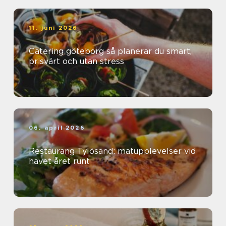
11. juni 2026
Catering göteborg så planerar du smart,
prisvärt och utan stress
06. april 2026
Restaurang Tylösand: matupplevelser vid
havet året runt