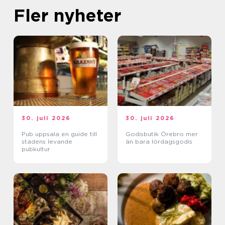
Fler nyheter
30. juli 2026
30. juli 2026
Pub uppsala en guide till
Godisbutik Örebro mer
stadens levande
än bara lördagsgodis
pubkultur