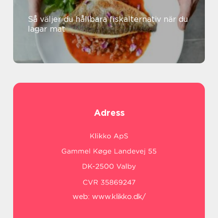
Så väljer du hållbara fiskalternativ när du
lagar mat
Adress
web:
www.klikko.dk/