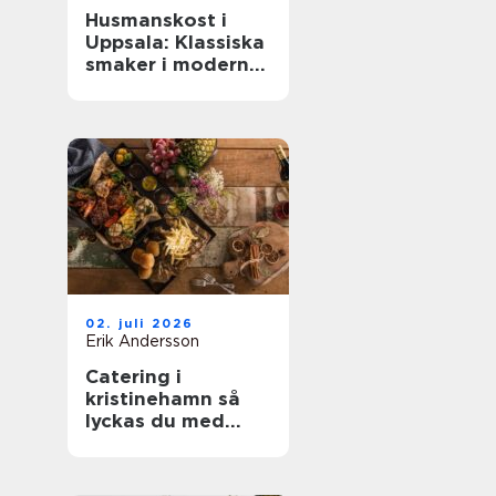
Husmanskost i
Uppsala: Klassiska
smaker i modern
vardag
02. juli 2026
Erik Andersson
Catering i
kristinehamn så
lyckas du med
nästa bjudning