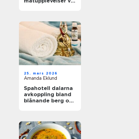
matupplevelser vid
havet året runt
25. mars 2026
Amanda Eklund
Spahotell dalarna
avkoppling bland
blånande berg och
stilla vatten