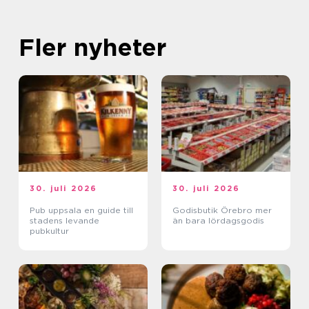
Fler nyheter
30. juli 2026
30. juli 2026
Pub uppsala en guide till
Godisbutik Örebro mer
stadens levande
än bara lördagsgodis
pubkultur