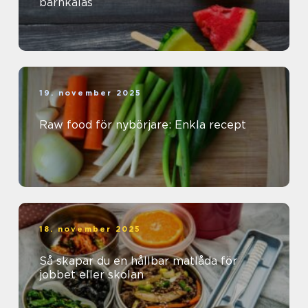
barnkalas
19. november 2025
Raw food för nybörjare: Enkla recept
18. november 2025
Så skapar du en hållbar matlåda för
jobbet eller skolan