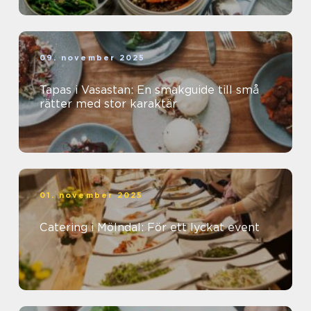
09. november 2025
Tapas i Vasastan: En smakguide till små
rätter med stor karaktär
01. november 2025
Catering i Mölndal: För ett lyckat event