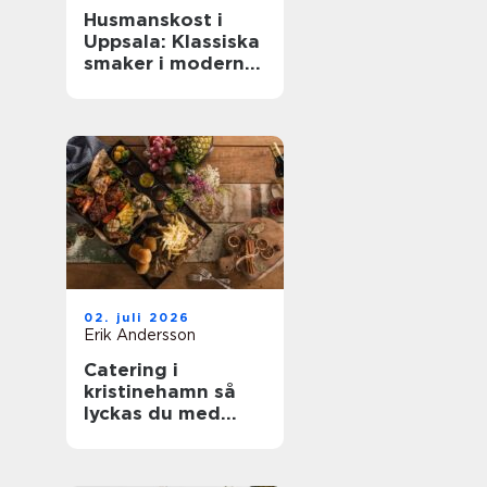
Husmanskost i
Uppsala: Klassiska
smaker i modern
vardag
02. juli 2026
Erik Andersson
Catering i
kristinehamn så
lyckas du med
nästa bjudning