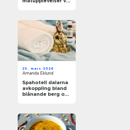
matupplevelser vid
havet året runt
25. mars 2026
Amanda Eklund
Spahotell dalarna
avkoppling bland
blånande berg och
stilla vatten