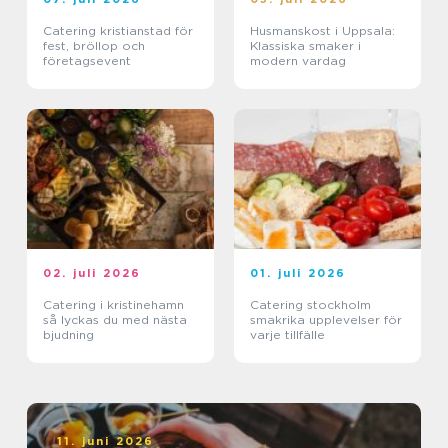
Catering kristianstad för
Husmanskost i Uppsala:
fest, bröllop och
Klassiska smaker i
företagsevent
modern vardag
02. juli 2026
01. juli 2026
Catering i kristinehamn
Catering stockholm
så lyckas du med nästa
smakrika upplevelser för
bjudning
varje tillfälle
11. juni 2026