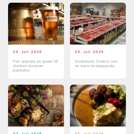
30. juli 2026
30. juli 2026
Pub uppsala en guide till
Godisbutik Örebro mer
stadens levande
än bara lördagsgodis
pubkultur
07. juli 2026
05. juli 2026