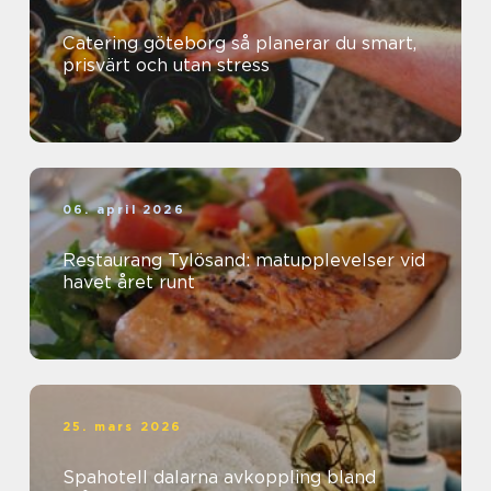
Catering göteborg så planerar du smart,
prisvärt och utan stress
06. april 2026
Restaurang Tylösand: matupplevelser vid
havet året runt
25. mars 2026
Spahotell dalarna avkoppling bland