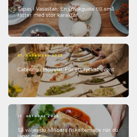
Tapas i Vasastan: En smakguide till små
rätter med stor karaktär
01. november 2025
Catering i Mölndal: För ett lyckat event
16. oktober 2025
Så väljer du hållbara fiskalternativ när du
lagar mat