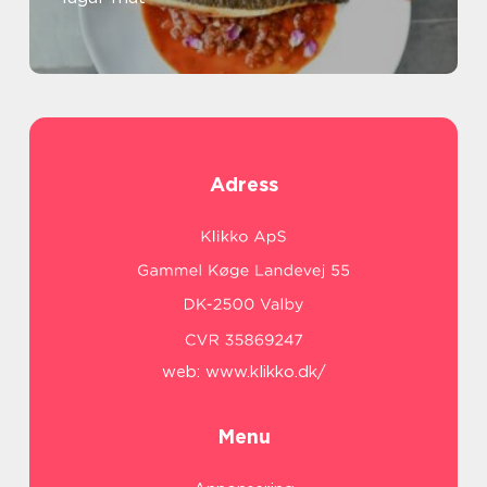
Adress
web:
www.klikko.dk/
Menu