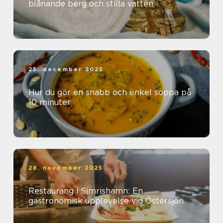
blånande berg och stilla vatten
25. december 2025
Hur du gör en snabb och enkel soppa på
10 minuter
28. november 2025
Restaurang i Simrishamn: En
gastronomisk upplevelse vid Östersjön