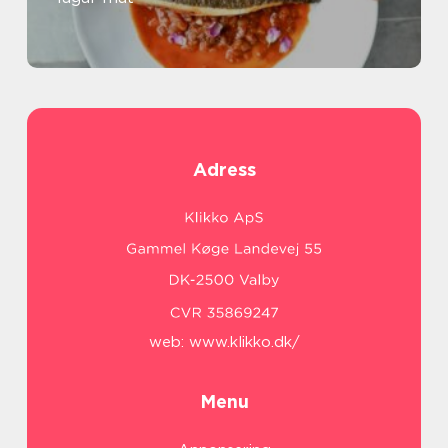
Adress
web:
www.klikko.dk/
Menu