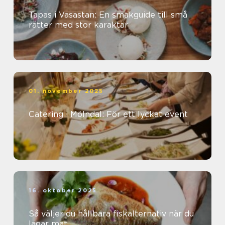
Tapas i Vasastan: En smakguide till små
rätter med stor karaktär
01. november 2025
Catering i Mölndal: För ett lyckat event
16. oktober 2025
Så väljer du hållbara fiskalternativ när du
lagar mat