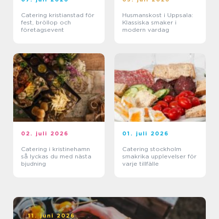
Catering kristianstad för
Husmanskost i Uppsala:
fest, bröllop och
Klassiska smaker i
företagsevent
modern vardag
02. juli 2026
01. juli 2026
Catering i kristinehamn
Catering stockholm
så lyckas du med nästa
smakrika upplevelser för
bjudning
varje tillfälle
11. juni 2026