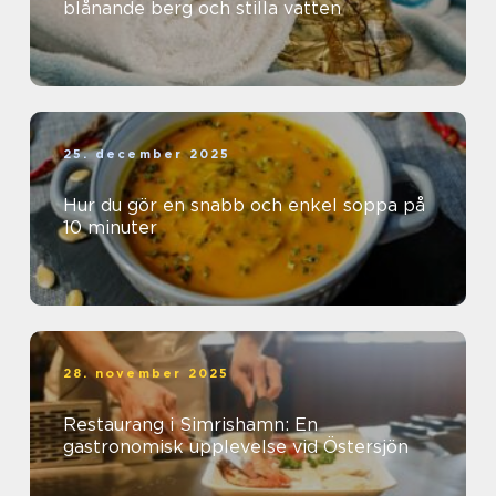
blånande berg och stilla vatten
25. december 2025
Hur du gör en snabb och enkel soppa på
10 minuter
28. november 2025
Restaurang i Simrishamn: En
gastronomisk upplevelse vid Östersjön