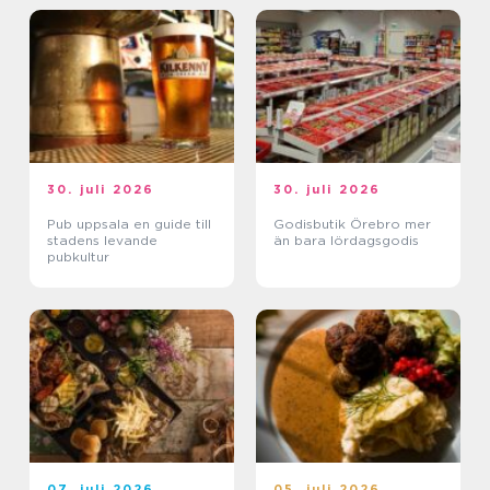
30. juli 2026
30. juli 2026
Pub uppsala en guide till
Godisbutik Örebro mer
stadens levande
än bara lördagsgodis
pubkultur
07. juli 2026
05. juli 2026