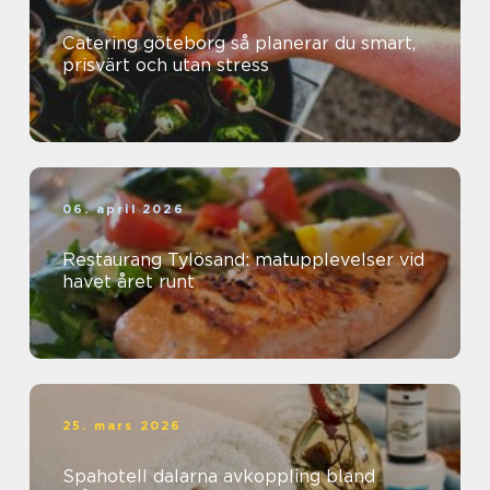
Catering göteborg så planerar du smart,
prisvärt och utan stress
06. april 2026
Restaurang Tylösand: matupplevelser vid
havet året runt
25. mars 2026
Spahotell dalarna avkoppling bland