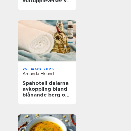
matupplevelser vid
havet året runt
25. mars 2026
Amanda Eklund
Spahotell dalarna
avkoppling bland
blånande berg och
stilla vatten