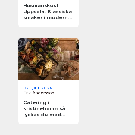
Husmanskost i
Uppsala: Klassiska
smaker i modern
vardag
02. juli 2026
Erik Andersson
Catering i
kristinehamn så
lyckas du med
nästa bjudning