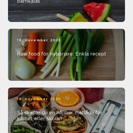
barnkalas
19. november 2025
Raw food för nybörjare: Enkla recept
18. november 2025
Så skapar du en hållbar matlåda för
jobbet eller skolan