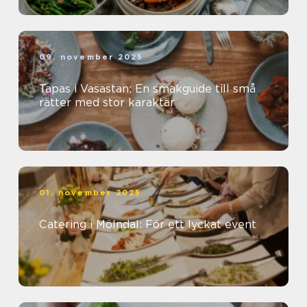
09. november 2025
Tapas i Vasastan: En smakguide till små
rätter med stor karaktär
01. november 2025
Catering i Mölndal: För ett lyckat event