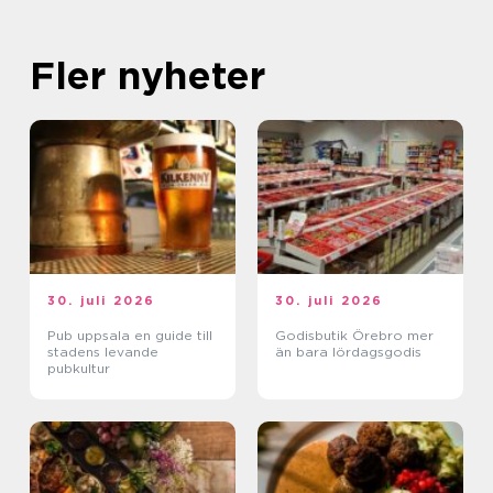
Fler nyheter
30. juli 2026
30. juli 2026
Pub uppsala en guide till
Godisbutik Örebro mer
stadens levande
än bara lördagsgodis
pubkultur