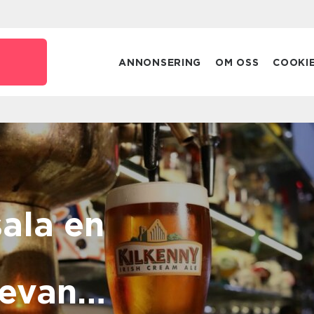
ANNONSERING
OM OSS
COOKI
la en
levande