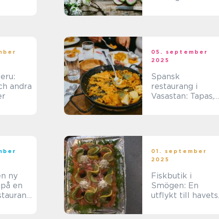
vardagen
mber
05. september
2025
eru:
Spansk
ch andra
restaurang i
er
Vasastan: Tapas,
grill och bar
mber
01. september
2025
en ny
Fiskbutik i
 på en
Smögen: En
staurang
utflykt till havets
skattkammare