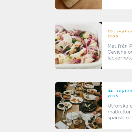
20. septe
2025
Mat från P
Ceviche o
läckerhet
04. septe
2025
Utforska 
matkultur
spansk re
i Vasastan