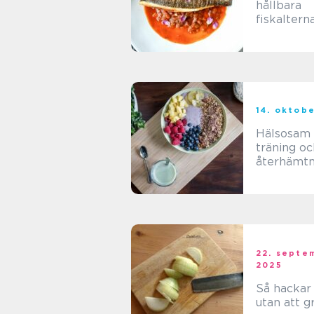
hållbara
fiskaltern
du lagar 
14. oktob
Hälsosam 
träning oc
återhämtn
22. septe
2025
Så hackar
utan att g