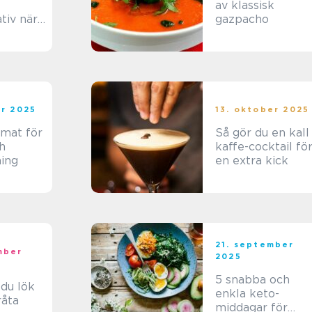
av klassisk
ativ när
gazpacho
mat
er 2025
13. oktober 2025
mat för
Så gör du en kall
h
kaffe-cocktail fö
ing
en extra kick
21. september
mber
2025
5 snabba och
 du lök
enkla keto-
råta
middagar för