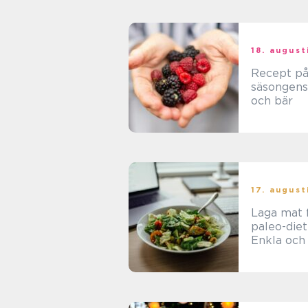
18. august
Recept p
säsongens
och bär
17. august
Laga mat 
paleo-diet
Enkla och
recept