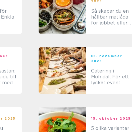
2025
för
Så skapar du en
 Enkla
hållbar matlåda
för jobbet eller
skolan
ber
01. november
2025
sastan:
Catering i
de till
Mölndal: För ett
r med
lyckat event
tär
er 2025
15. oktober 2025
du
5 olika varianter