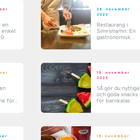
ber
28. november
2025
r en
Restaurang i
 enkel
Simrishamn: En
10
gastronomisk
upplevelse vid
Östersjön
ber
19. november
2025
 en
Så gör du nyttiga
och goda snacks
nk för
för barnkalas
ber
18. november