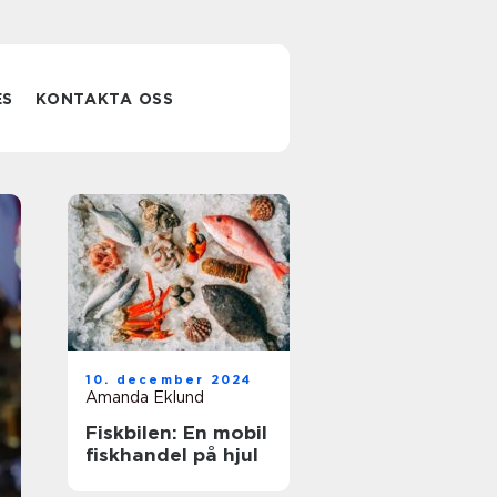
ES
KONTAKTA OSS
Godisbutik
10. december 2024
Örebro mer än
Amanda Eklund
Fiskbilen: En mobil
bara
fiskhandel på hjul