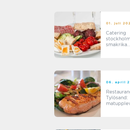
01. juli 20
Catering
stockhol
smakrika
upplevelse
varje tillfä
06. april 
Restauran
Tylösand:
matupplev
vid havet 
runt