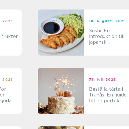
i 2025
18. augusti 2025
å
Sushi: En
 frukter
introduktion till
japansk
matlagning
i 2025
31. juli 2025
för
Beställa tårta i
en:
Tranås: En guide
 goda
till en perfekt
tårta för alla
tillfällen