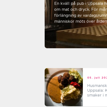
pubkultu
En kväll på pub i Uppsala h
om mat och dryck. För mån
förlängning av vardagsrumm
människor möts över ålders
bakgrund. Med stark st...
07. juli 2026
admin
05. juli 2
Husmansko
Uppsala: K
smaker i 
vardag