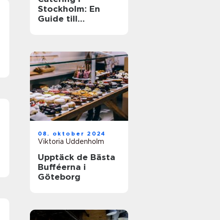
Stockholm: En
Guide till
Matupplevelser i
Huvudstaden
08. oktober 2024
Viktoria Uddenholm
Upptäck de Bästa
Bufféerna i
Göteborg