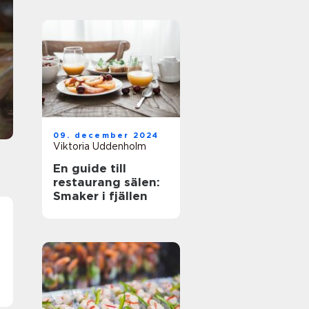
lördagsgodis
En godisbutik i Örebro är inte längre bara en
plats där barn fyller sina påsar på
lördagsförmiddagen. För många är det ett
självklart stopp inför filmkvällen, bilresan,
kalaset eller högtider som påsk...
09. december 2024
Viktoria Uddenholm
En guide till
restaurang sälen:
Smaker i fjällen