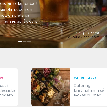
r
andlar sällan enbart
ga blir puben en
et, en plats där
gränser, språk och
30. juli 2026
Viktoria Uddenholm
026
02. juli 2026
st i
Catering i
lassiska
kristinehamn så
modern
lyckas du med
nästa bjudning