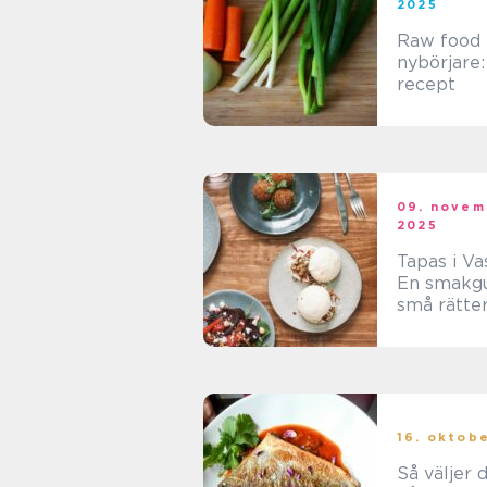
2025
Raw food 
nybörjare:
recept
09. novem
2025
Tapas i Va
En smakgui
små rätte
stor karak
16. oktob
Så väljer 