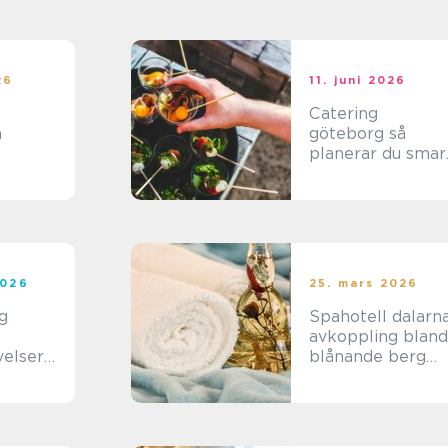
26
11. juni 2026
Catering
m
göteborg så
planerar du smart
r för
prisvärt och utan
lle
stress
2026
25. mars 2026
g
Spahotell dalarn
avkoppling bland
elser
blånande berg
året
och stilla vatten