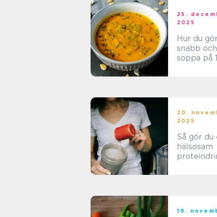
25. decem
2025
Hur du gö
snabb och
soppa på 
minuter
20. novem
2025
Så gör du
hälsosam
proteindri
träning
19. novem