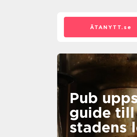
ÄTANYTT.
se
Pub uppsa
guide till
stadens 